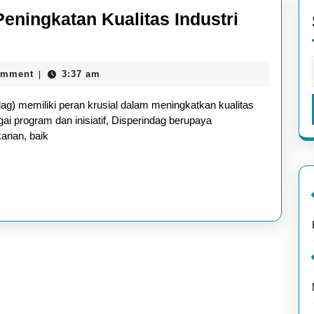
eningkatan Kualitas Industri
Peran
Disperindag
omment
3:37 am
|
dalam
Peningkatan
ag) memiliki peran krusial dalam meningkatkan kualitas
Kualitas
gai program dan inisiatif, Disperindag berupaya
kanan, baik
Industri
Perikanan
di
Kolaka
Utara