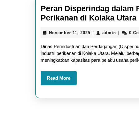
Peran Disperindag dalam P
Perikanan di Kolaka Utara
November
admin
November 11, 2025
admin
0 C
|
|
11,
2025
Dinas Perindustrian dan Perdagangan (Disperind
industri perikanan di Kolaka Utara. Melalui berba
meningkatkan kapasitas para pelaku usaha peri
Read
Read More
More