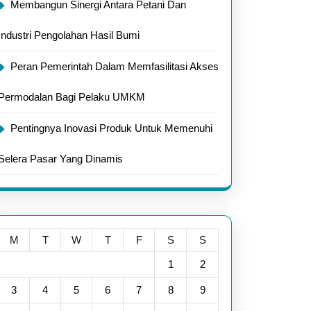
Membangun Sinergi Antara Petani Dan
Industri Pengolahan Hasil Bumi
Peran Pemerintah Dalam Memfasilitasi Akses
Permodalan Bagi Pelaku UMKM
Pentingnya Inovasi Produk Untuk Memenuhi
Selera Pasar Yang Dinamis
M
T
W
T
F
S
S
1
2
3
4
5
6
7
8
9