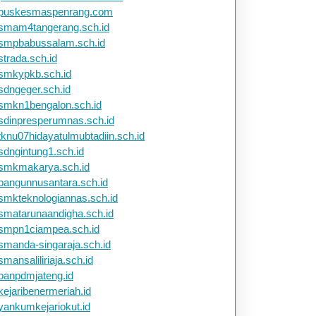
puskesmaspenrang.com
smam4tangerang.sch.id
smpbabussalam.sch.id
strada.sch.id
smkypkb.sch.id
sdngeger.sch.id
smkn1bengalon.sch.id
sdinpresperumnas.sch.id
tknu07hidayatulmubtadiin.sch.id
sdngintung1.sch.id
smkmakarya.sch.id
bangunnusantara.sch.id
smkteknologiannas.sch.id
smatarunaandigha.sch.id
smpn1ciampea.sch.id
smanda-singaraja.sch.id
smansaliliriaja.sch.id
banpdmjateng.id
kejaribenermeriah.id
yankumkejariokut.id