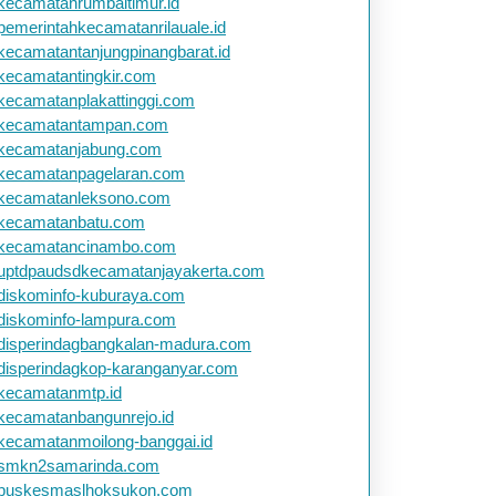
kecamatanrumbaitimur.id
pemerintahkecamatanrilauale.id
kecamatantanjungpinangbarat.id
kecamatantingkir.com
kecamatanplakattinggi.com
kecamatantampan.com
kecamatanjabung.com
kecamatanpagelaran.com
kecamatanleksono.com
kecamatanbatu.com
kecamatancinambo.com
uptdpaudsdkecamatanjayakerta.com
diskominfo-kuburaya.com
diskominfo-lampura.com
disperindagbangkalan-madura.com
disperindagkop-karanganyar.com
kecamatanmtp.id
kecamatanbangunrejo.id
kecamatanmoilong-banggai.id
smkn2samarinda.com
puskesmaslhoksukon.com