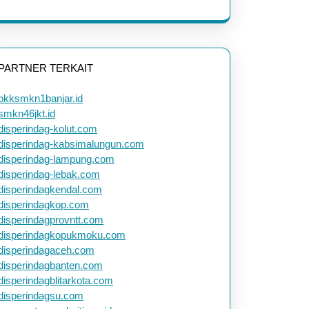
PARTNER TERKAIT
bkksmkn1banjar.id
smkn46jkt.id
disperindag-kolut.com
disperindag-kabsimalungun.com
disperindag-lampung.com
disperindag-lebak.com
disperindagkendal.com
disperindagkop.com
disperindagprovntt.com
disperindagkopukmoku.com
disperindagaceh.com
disperindagbanten.com
disperindagblitarkota.com
disperindagsu.com