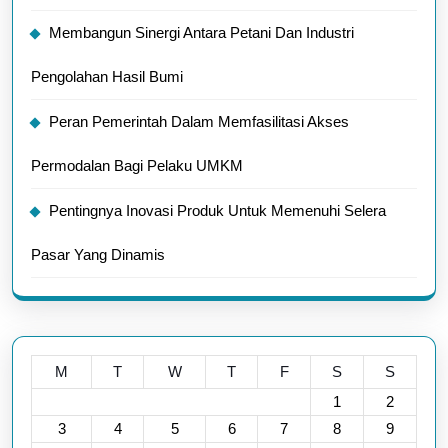
Membangun Sinergi Antara Petani Dan Industri
Pengolahan Hasil Bumi
Peran Pemerintah Dalam Memfasilitasi Akses
Permodalan Bagi Pelaku UMKM
Pentingnya Inovasi Produk Untuk Memenuhi Selera
Pasar Yang Dinamis
M
T
W
T
F
S
S
1
2
3
4
5
6
7
8
9