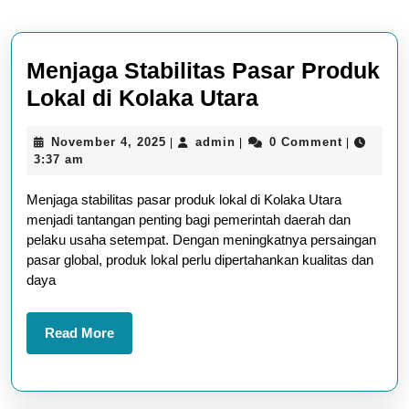
Menjaga Stabilitas Pasar Produk
Menjaga
Lokal di Kolaka Utara
Stabilitas
November
admin
November 4, 2025
admin
0 Comment
|
|
|
Pasar
4,
3:37 am
Produk
2025
Menjaga stabilitas pasar produk lokal di Kolaka Utara
Lokal
menjadi tantangan penting bagi pemerintah daerah dan
di
pelaku usaha setempat. Dengan meningkatnya persaingan
Kolaka
pasar global, produk lokal perlu dipertahankan kualitas dan
daya
Utara
Read
Read More
More