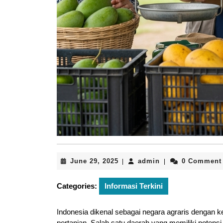
June
admin
June 29, 2025
admin
0 Comment
|
|
29,
2025
Categories:
Informasi Terkini
Indonesia dikenal sebagai negara agraris dengan
pertanian. Salah satu daerah yang memiliki potensi b