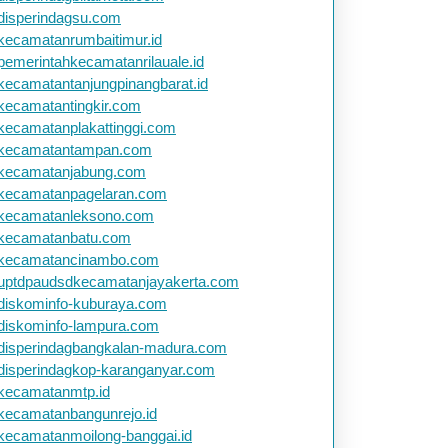
disperindagsu.com
kecamatanrumbaitimur.id
pemerintahkecamatanrilauale.id
kecamatantanjungpinangbarat.id
kecamatantingkir.com
kecamatanplakattinggi.com
kecamatantampan.com
kecamatanjabung.com
kecamatanpagelaran.com
kecamatanleksono.com
kecamatanbatu.com
kecamatancinambo.com
uptdpaudsdkecamatanjayakerta.com
diskominfo-kuburaya.com
diskominfo-lampura.com
disperindagbangkalan-madura.com
disperindagkop-karanganyar.com
kecamatanmtp.id
kecamatanbangunrejo.id
kecamatanmoilong-banggai.id