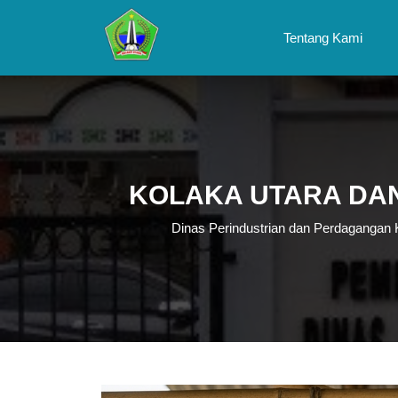
Skip
to
Tentang Kami
content
Skip
to
content
KOLAKA UTARA DAN
Dinas Perindustrian dan Perdagangan 