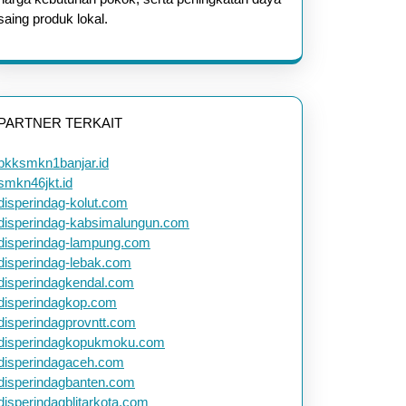
saing produk lokal.
PARTNER TERKAIT
bkksmkn1banjar.id
smkn46jkt.id
disperindag-kolut.com
disperindag-kabsimalungun.com
disperindag-lampung.com
disperindag-lebak.com
disperindagkendal.com
disperindagkop.com
disperindagprovntt.com
disperindagkopukmoku.com
disperindagaceh.com
disperindagbanten.com
disperindagblitarkota.com