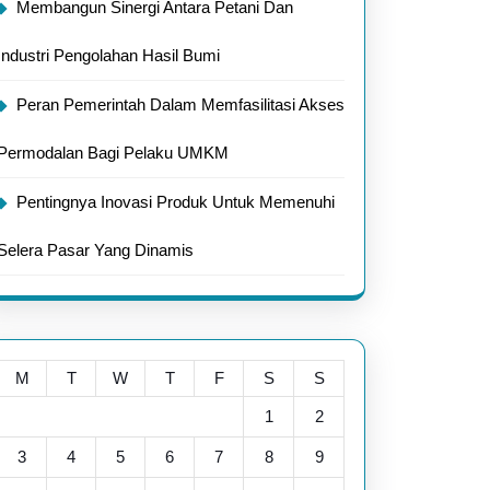
Membangun Sinergi Antara Petani Dan
Industri Pengolahan Hasil Bumi
Peran Pemerintah Dalam Memfasilitasi Akses
Permodalan Bagi Pelaku UMKM
Pentingnya Inovasi Produk Untuk Memenuhi
Selera Pasar Yang Dinamis
M
T
W
T
F
S
S
1
2
3
4
5
6
7
8
9