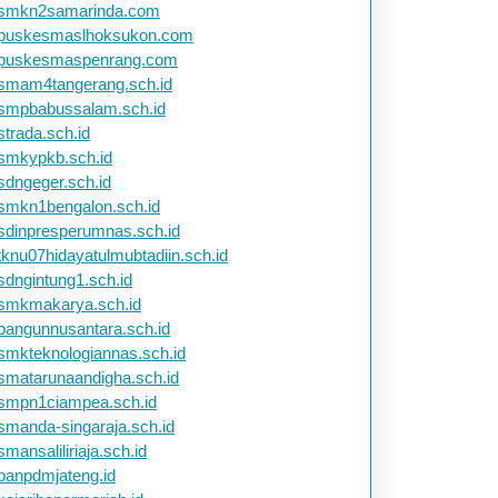
smkn2samarinda.com
puskesmaslhoksukon.com
puskesmaspenrang.com
smam4tangerang.sch.id
smpbabussalam.sch.id
strada.sch.id
smkypkb.sch.id
sdngeger.sch.id
smkn1bengalon.sch.id
sdinpresperumnas.sch.id
tknu07hidayatulmubtadiin.sch.id
sdngintung1.sch.id
smkmakarya.sch.id
bangunnusantara.sch.id
smkteknologiannas.sch.id
smatarunaandigha.sch.id
smpn1ciampea.sch.id
smanda-singaraja.sch.id
smansaliliriaja.sch.id
banpdmjateng.id