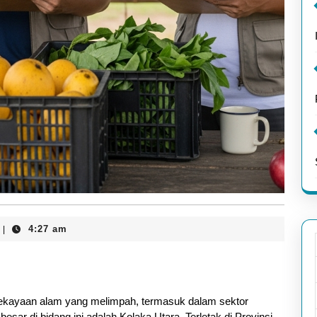
4:27 am
|
 kekayaan alam yang melimpah, termasuk dalam sektor
esar di bidang ini adalah Kolaka Utara. Terletak di Provinsi