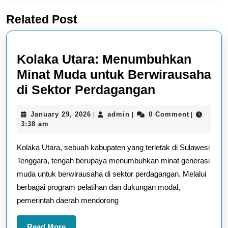
Previous
Next
Related Post
post:
post:
Kolaka Utara: Menumbuhkan
Minat Muda untuk Berwirausaha
Kolaka
di Sektor Perdagangan
Utara:
January
admin
January 29, 2026
admin
0 Comment
|
|
|
Menumbuhk
29,
3:38 am
Minat
2026
Kolaka Utara, sebuah kabupaten yang terletak di Sulawesi
Muda
Tenggara, tengah berupaya menumbuhkan minat generasi
untuk
muda untuk berwirausaha di sektor perdagangan. Melalui
Berwirausa
berbagai program pelatihan dan dukungan modal,
di
pemerintah daerah mendorong
Sektor
Perdaganga
Read
Read More