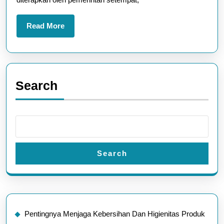
Mendukung
Perekonomian
Read
Read More
More
Daerah
Search
Search
Pentingnya Menjaga Kebersihan Dan Higienitas Produk