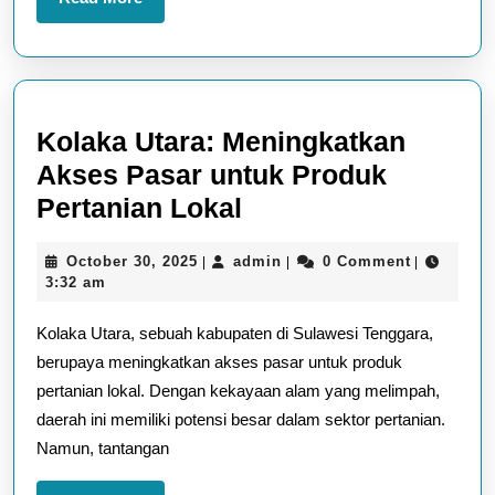
More
Kolaka Utara: Meningkatkan
Akses Pasar untuk Produk
Kolaka
Pertanian Lokal
Utara:
October
admin
October 30, 2025
admin
0 Comment
|
|
|
Meningkatkan
30,
3:32 am
Akses
2025
Kolaka Utara, sebuah kabupaten di Sulawesi Tenggara,
Pasar
berupaya meningkatkan akses pasar untuk produk
untuk
pertanian lokal. Dengan kekayaan alam yang melimpah,
Produk
daerah ini memiliki potensi besar dalam sektor pertanian.
Pertanian
Namun, tantangan
Lokal