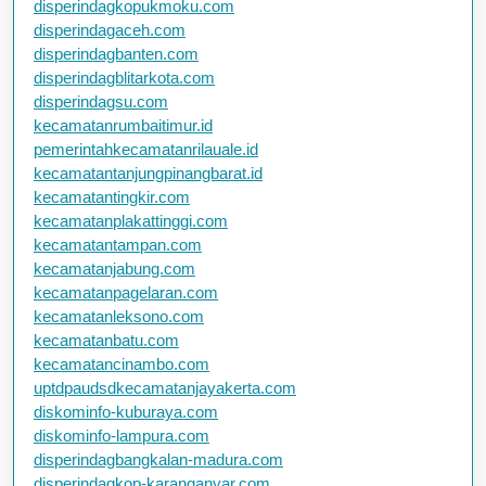
disperindagkopukmoku.com
disperindagaceh.com
disperindagbanten.com
disperindagblitarkota.com
disperindagsu.com
kecamatanrumbaitimur.id
pemerintahkecamatanrilauale.id
kecamatantanjungpinangbarat.id
kecamatantingkir.com
kecamatanplakattinggi.com
kecamatantampan.com
kecamatanjabung.com
kecamatanpagelaran.com
kecamatanleksono.com
kecamatanbatu.com
kecamatancinambo.com
uptdpaudsdkecamatanjayakerta.com
diskominfo-kuburaya.com
diskominfo-lampura.com
disperindagbangkalan-madura.com
disperindagkop-karanganyar.com