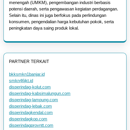
menengah (UMKM), pengembangan industri berbasis
potensi daerah, serta pengawasan kegiatan perdagangan.
Selain itu, dinas ini juga berfokus pada perlindungan
konsumen, pengendalian harga kebutuhan pokok, serta
peningkatan daya saing produk lokal.
PARTNER TERKAIT
bkksmkn1banjar.id
smkn46jkt.id
disperindag-kolut.com
disperindag-kabsimalungun.com
disperindag-lampung.com
disperindag-lebak.com
disperindagkendal.com
disperindagkop.com
disperindagprovntt.com