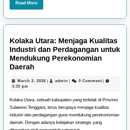
Read
Read More
More
Kolaka Utara: Menjaga Kualitas
Industri dan Perdagangan untuk
Mendukung Perekonomian
Kolaka
Daerah
Utara:
March
admin
March 2, 2026
admin
0 Comment
|
|
|
Menjaga
2,
3:35 pm
Kualitas
2026
Kolaka Utara, sebuah kabupaten yang terletak di Provinsi
Industri
Sulawesi Tenggara, terus berupaya menjaga kualitas
dan
industri dan perdagangan guna mendukung perekonomian
Perdagangan
daerah. Dengan adanya kebijakan strategis yang
untuk
diterapkan oleh pemerintah setempat,