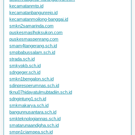
kecamatanmtp.id
kecamatanbangunrejo.id
kecamatanmoilong-banggai.id
smkn2samarinda.com
puskesmaslhoksukon.com
puskesmaspenrang.com
smam4tangerang.sch.id
smpbabussalam.sch.id
strada.sch.id
smkypkb.sch.id
sdngeger.sch.id
smkn1bengalon.sch.id
sdinpresperumnas.sch.id
tknu07hidayatulmubtadiin.sch.id
sdngintung1.sch.id
smkmakarya.sch.id
bangunnusantara.sch.id
smkteknologiannas.sch.id
smatarunaandigha.sch.id
smpn1ciampea.sch.id