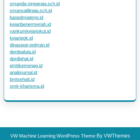
smanda-singaraja.sch.id
smansaliliriaja.sch.id
banpdmjateng.id
kejaribenermeriah.id
yankumkejariokut.id
kejaripgk.id
dinaspop-polman.id
dprdpaluta.id
dprdlahat.id
pmbkemenag.id
analisjurnal.id
bmtsehati.id
smk-kharisma.id
VW Machine Learning WordPress Theme
By VWThemes