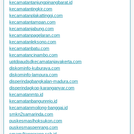
kecamatantanjungpinangbarat.id
kecamatantingkir.com
kecamatanplakattinggi.com
kecamatantampan.com
kecamatanjabung.com
kecamatanpagelaran.com
kecamatanleksono.com
kecamatanbatu.com
kecamatancinambo.com
uptdpaudsdkecamatanjayakerta.com
diskominfo-kuburaya.com
diskominfo-lampura.com
disperindagbangkalan-madura.com
disperindagkop-karanganyar.com
kecamatanmtp.id
kecamatanbangunrejo.id
kecamatanmoilong-banggai.id
smkn2samarinda.com
puskesmaslhoksukon.com
puskesmaspenrang.com
smam4tangerang.sch.id