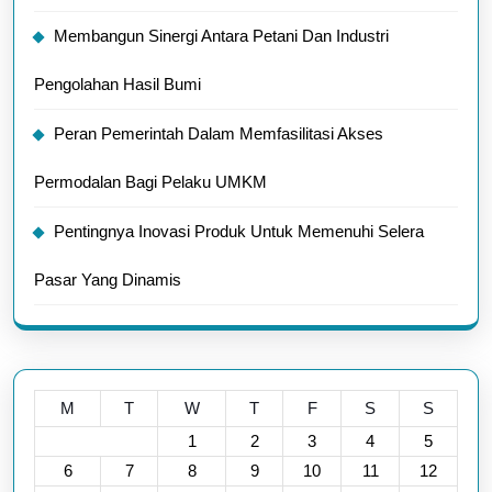
Membangun Sinergi Antara Petani Dan Industri
Pengolahan Hasil Bumi
Peran Pemerintah Dalam Memfasilitasi Akses
Permodalan Bagi Pelaku UMKM
Pentingnya Inovasi Produk Untuk Memenuhi Selera
Pasar Yang Dinamis
M
T
W
T
F
S
S
1
2
3
4
5
6
7
8
9
10
11
12