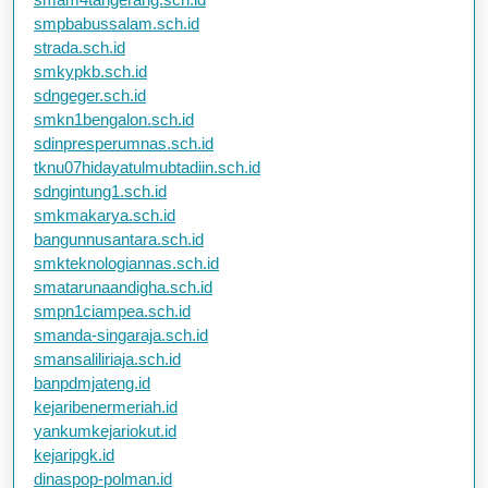
smpbabussalam.sch.id
strada.sch.id
smkypkb.sch.id
sdngeger.sch.id
smkn1bengalon.sch.id
sdinpresperumnas.sch.id
tknu07hidayatulmubtadiin.sch.id
sdngintung1.sch.id
smkmakarya.sch.id
bangunnusantara.sch.id
smkteknologiannas.sch.id
smatarunaandigha.sch.id
smpn1ciampea.sch.id
smanda-singaraja.sch.id
smansaliliriaja.sch.id
banpdmjateng.id
kejaribenermeriah.id
yankumkejariokut.id
kejaripgk.id
dinaspop-polman.id