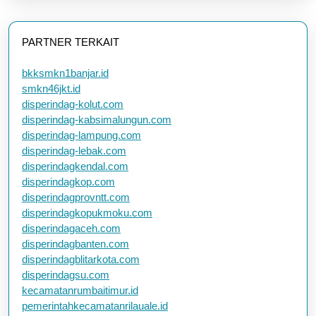
PARTNER TERKAIT
bkksmkn1banjar.id
smkn46jkt.id
disperindag-kolut.com
disperindag-kabsimalungun.com
disperindag-lampung.com
disperindag-lebak.com
disperindagkendal.com
disperindagkop.com
disperindagprovntt.com
disperindagkopukmoku.com
disperindagaceh.com
disperindagbanten.com
disperindagblitarkota.com
disperindagsu.com
kecamatanrumbaitimur.id
pemerintahkecamatanrilauale.id