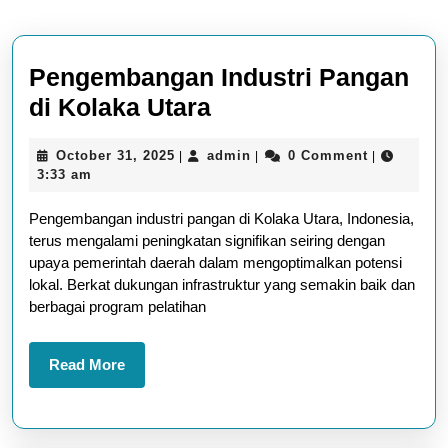
Pengembangan Industri Pangan
Pengembangan
di Kolaka Utara
Industri
October
admin
October 31, 2025
admin
0 Comment
|
|
|
Pangan
31,
3:33 am
di
2025
Pengembangan industri pangan di Kolaka Utara, Indonesia,
Kolaka
terus mengalami peningkatan signifikan seiring dengan
Utara
upaya pemerintah daerah dalam mengoptimalkan potensi
lokal. Berkat dukungan infrastruktur yang semakin baik dan
berbagai program pelatihan
Read
Read More
More