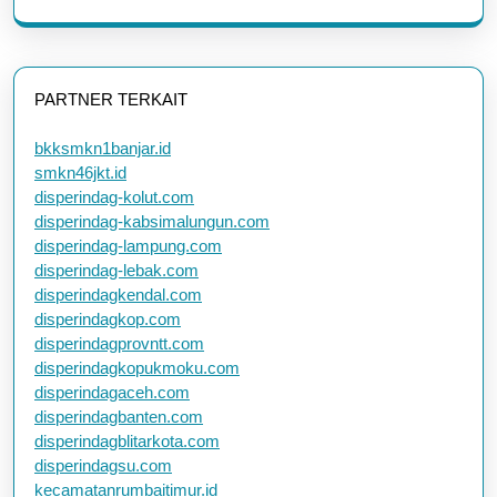
PARTNER TERKAIT
bkksmkn1banjar.id
smkn46jkt.id
disperindag-kolut.com
disperindag-kabsimalungun.com
disperindag-lampung.com
disperindag-lebak.com
disperindagkendal.com
disperindagkop.com
disperindagprovntt.com
disperindagkopukmoku.com
disperindagaceh.com
disperindagbanten.com
disperindagblitarkota.com
disperindagsu.com
kecamatanrumbaitimur.id