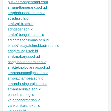
puskesmaspenrang.com
smam4tangerang.sch.id
smpbabussalam.sch.id
strada.sch.id
smkypkb.sch.id
sdngeger.sch.id
smkn1bengalon.sch.id
sdinpresperumnas.sch.id
tknu07hidayatulmubtadiin.sch.id
sdngintung1.sch.id
smkmakarya.sch.id
bangunnusantara.sch.id
smkteknologiannas.sch.id
smatarunaandigha.sch.id
smpn1ciampea.sch.id
smanda-singaraja.sch.id
smansaliliriaja.sch.id
banpdmjateng.id
kejaribenermeriah.id
yankumkejariokut.id
kejaripgk.id