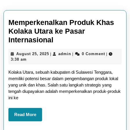
Memperkenalkan Produk Khas
Kolaka Utara ke Pasar
Memperkenalkan
Internasional
Produk
August
admin
August 25, 2025
admin
0 Comment
|
|
|
Khas
25,
3:38 am
Kolaka
2025
Kolaka Utara, sebuah kabupaten di Sulawesi Tenggara,
Utara
memiliki potensi besar dalam pengembangan produk lokal
ke
yang unik dan khas. Salah satu langkah strategis yang
Pasar
tengah diupayakan adalah memperkenalkan produk-produk
ini ke
Internasional
Read
Read More
More