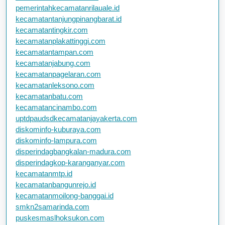
pemerintahkecamatanrilauale.id
kecamatantanjungpinangbarat.id
kecamatantingkir.com
kecamatanplakattinggi.com
kecamatantampan.com
kecamatanjabung.com
kecamatanpagelaran.com
kecamatanleksono.com
kecamatanbatu.com
kecamatancinambo.com
uptdpaudsdkecamatanjayakerta.com
diskominfo-kuburaya.com
diskominfo-lampura.com
disperindagbangkalan-madura.com
disperindagkop-karanganyar.com
kecamatanmtp.id
kecamatanbangunrejo.id
kecamatanmoilong-banggai.id
smkn2samarinda.com
puskesmaslhoksukon.com