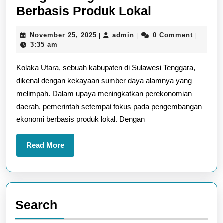
Kolaka
Berbasis Produk Lokal
Utara
November
admin
November 25, 2025
admin
0 Comment
|
|
|
dan
25,
3:35 am
Pengemban
2025
Kolaka Utara, sebuah kabupaten di Sulawesi Tenggara,
Ekonomi
dikenal dengan kekayaan sumber daya alamnya yang
Berbasis
melimpah. Dalam upaya meningkatkan perekonomian
Produk
daerah, pemerintah setempat fokus pada pengembangan
Lokal
ekonomi berbasis produk lokal. Dengan
Read
Read More
More
Search