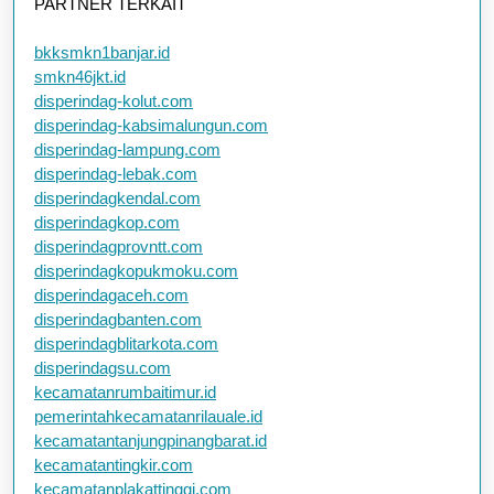
PARTNER TERKAIT
bkksmkn1banjar.id
smkn46jkt.id
disperindag-kolut.com
disperindag-kabsimalungun.com
disperindag-lampung.com
disperindag-lebak.com
disperindagkendal.com
disperindagkop.com
disperindagprovntt.com
disperindagkopukmoku.com
disperindagaceh.com
disperindagbanten.com
disperindagblitarkota.com
disperindagsu.com
kecamatanrumbaitimur.id
pemerintahkecamatanrilauale.id
kecamatantanjungpinangbarat.id
kecamatantingkir.com
kecamatanplakattinggi.com