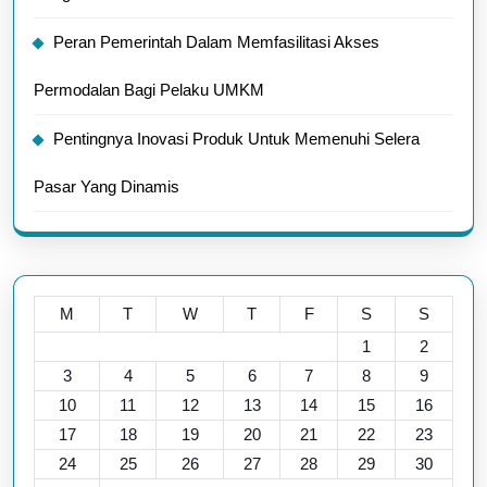
Peran Pemerintah Dalam Memfasilitasi Akses
Permodalan Bagi Pelaku UMKM
Pentingnya Inovasi Produk Untuk Memenuhi Selera
Pasar Yang Dinamis
M
T
W
T
F
S
S
1
2
3
4
5
6
7
8
9
10
11
12
13
14
15
16
17
18
19
20
21
22
23
24
25
26
27
28
29
30