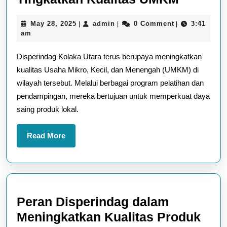
Kolaka
May
admin
May 28, 2025
admin
0 Comment
3:41
|
|
|
Utara:
28,
am
Tingkat
2025
Disperindag Kolaka Utara terus berupaya meningkatkan
Kualita
kualitas Usaha Mikro, Kecil, dan Menengah (UMKM) di
UMKM
wilayah tersebut. Melalui berbagai program pelatihan dan
pendampingan, mereka bertujuan untuk memperkuat daya
saing produk lokal.
Read
Read More
More
Peran Disperindag dalam
Meningkatkan Kualitas Produk