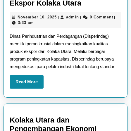
Peran
Ekspor Kolaka Utara
Disperindag
November
admin
November 10, 2025
admin
0 Comment
|
|
|
dalam
10,
3:33 am
Meningkatkan
2025
Dinas Perindustrian dan Perdagangan (Disperindag)
Kualitas
memiliki peran krusial dalam meningkatkan kualitas
Produk
produk ekspor dari Kolaka Utara. Melalui berbagai
Ekspor
program peningkatan kapasitas, Disperindag berupaya
Kolaka
mengedukasi para pelaku industri lokal tentang standar
Utara
Read
Read More
More
Kolaka Utara dan
Pengembangan Ekonomi