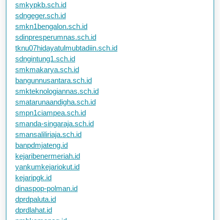
smkypkb.sch.id
sdngeger.sch.id
smkn1bengalon.sch.id
sdinpresperumnas.sch.id
tknu07hidayatulmubtadiin.sch.id
sdngintung1.sch.id
smkmakarya.sch.id
bangunnusantara.sch.id
smkteknologiannas.sch.id
smatarunaandigha.sch.id
smpn1ciampea.sch.id
smanda-singaraja.sch.id
smansaliliriaja.sch.id
banpdmjateng.id
kejaribenermeriah.id
yankumkejariokut.id
kejaripgk.id
dinaspop-polman.id
dprdpaluta.id
dprdlahat.id