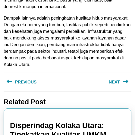
domestik maupun internasional.
Dampak lainnya adalah peningkatan kualitas hidup masyarakat.
Dengan ekonomi yang tumbuh, fasilitas publik seperti pendidikan
dan kesehatan juga mengalami perbaikan. Infrastruktur yang
baik mendukung akses masyarakat ke layanan-layanan dasar
ini. Dengan demikian, pembangunan infrastruktur tidak hanya
berdampak pada sektor industri, tetapi juga memberikan efek
domino positif pada berbagai aspek kehidupan masyarakat di
Kolaka Utara.
Post
PREVIOUS
NEXT
navigation
Previous
Next
Related Post
post:
post:
Disperindag Kolaka Utara:
Disperi
Tingkatkan Kualitas UMKM