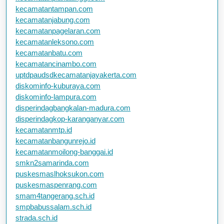
kecamatantampan.com
kecamatanjabung.com
kecamatanpagelaran.com
kecamatanleksono.com
kecamatanbatu.com
kecamatancinambo.com
uptdpaudsdkecamatanjayakerta.com
diskominfo-kuburaya.com
diskominfo-lampura.com
disperindagbangkalan-madura.com
disperindagkop-karanganyar.com
kecamatanmtp.id
kecamatanbangunrejo.id
kecamatanmoilong-banggai.id
smkn2samarinda.com
puskesmaslhoksukon.com
puskesmaspenrang.com
smam4tangerang.sch.id
smpbabussalam.sch.id
strada.sch.id