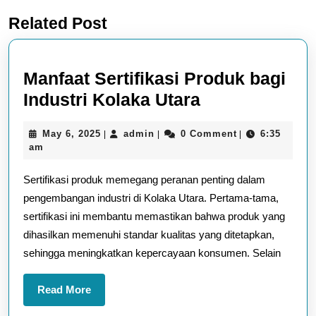
Previous
Next
Related Post
post:
post:
Manfaat Sertifikasi Produk bagi
Manfaat
Industri Kolaka Utara
Sertifikasi
May
admin
May 6, 2025
admin
0 Comment
6:35
|
|
|
Produk
6,
am
bagi
2025
Sertifikasi produk memegang peranan penting dalam
Industri
pengembangan industri di Kolaka Utara. Pertama-tama,
Kolaka
sertifikasi ini membantu memastikan bahwa produk yang
Utara
dihasilkan memenuhi standar kualitas yang ditetapkan,
sehingga meningkatkan kepercayaan konsumen. Selain
Read
Read More
More