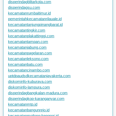
disperindagblitarkota.com
disperindagsu.com
kecamatanrumbaitimur.id
pemerintahkecamatanrilauale.id
kecamatantanjungpinangbarat.id
kecamatantingkir.com
kecamatanplakattinggi.com
kecamatantampan.com
kecamatanjabung.com
kecamatanpagelaran.com
kecamatanleksono.com
kecamatanbatu.com
kecamatancinambo.com
uptdpaudsdkecamatanjayakerta.com
diskominfo-kuburaya.com
diskominfo-lampura.com
disperindagbangkalan-madura.com
disperindagkop-karanganyar.com
kecamatanmtp.id
kecamatanbangunrejo.id
kecamatanmoilong-banggai.id