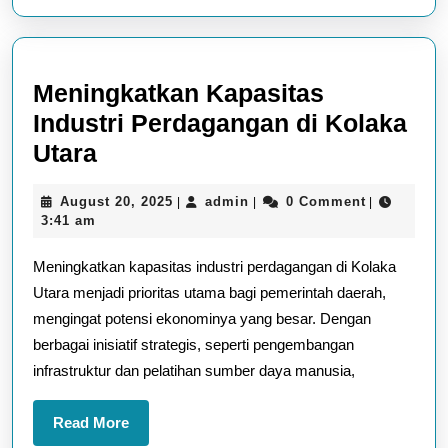
Meningkatkan Kapasitas
Industri Perdagangan di Kolaka
Meningkatkan
Utara
Kapasitas
August
admin
August 20, 2025
admin
0 Comment
|
|
|
Industri
20,
3:41 am
Perdagangan
2025
Meningkatkan kapasitas industri perdagangan di Kolaka
di
Utara menjadi prioritas utama bagi pemerintah daerah,
Kolaka
mengingat potensi ekonominya yang besar. Dengan
Utara
berbagai inisiatif strategis, seperti pengembangan
infrastruktur dan pelatihan sumber daya manusia,
Read
Read More
More