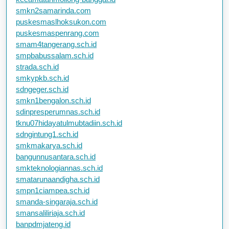
smkn2samarinda.com
puskesmaslhoksukon.com
puskesmaspenrang.com
smam4tangerang.sch.id
smpbabussalam.sch.id
strada.sch.id
smkypkb.sch.id
sdngeger.sch.id
smkn1bengalon.sch.id
sdinpresperumnas.sch.id
tknu07hidayatulmubtadiin.sch.id
sdngintung1.sch.id
smkmakarya.sch.id
bangunnusantara.sch.id
smkteknologiannas.sch.id
smatarunaandigha.sch.id
smpn1ciampea.sch.id
smanda-singaraja.sch.id
smansaliliriaja.sch.id
banpdmjateng.id