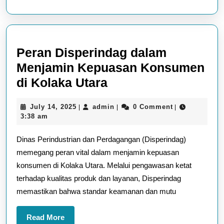
Peran Disperindag dalam
Menjamin Kepuasan Konsumen
Peran
di Kolaka Utara
Disperindag
July
admin
July 14, 2025
admin
0 Comment
|
|
|
dalam
14,
3:38 am
Menjamin
2025
Dinas Perindustrian dan Perdagangan (Disperindag)
Kepuasan
memegang peran vital dalam menjamin kepuasan
Konsumen
konsumen di Kolaka Utara. Melalui pengawasan ketat
di
terhadap kualitas produk dan layanan, Disperindag
Kolaka
memastikan bahwa standar keamanan dan mutu
Utara
Read
Read More