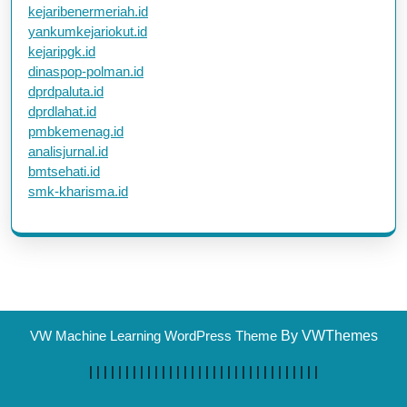
kejaribenermeriah.id
yankumkejariokut.id
kejaripgk.id
dinaspop-polman.id
dprdpaluta.id
dprdlahat.id
pmbkemenag.id
analisjurnal.id
bmtsehati.id
smk-kharisma.id
VW Machine Learning WordPress Theme
By VWThemes
|
|
|
|
|
|
|
|
|
|
|
|
|
|
|
| |
|
|
|
|
|
|
|
|
|
|
|
|
|
|
|