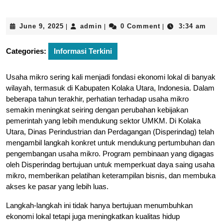
June
admin
June 9, 2025
admin
0 Comment
3:34 am
|
|
|
9,
2025
Categories:
Informasi Terkini
Usaha mikro sering kali menjadi fondasi ekonomi lokal di banyak
wilayah, termasuk di Kabupaten Kolaka Utara, Indonesia. Dalam
beberapa tahun terakhir, perhatian terhadap usaha mikro
semakin meningkat seiring dengan perubahan kebijakan
pemerintah yang lebih mendukung sektor UMKM. Di Kolaka
Utara, Dinas Perindustrian dan Perdagangan (Disperindag) telah
mengambil langkah konkret untuk mendukung pertumbuhan dan
pengembangan usaha mikro. Program pembinaan yang digagas
oleh Disperindag bertujuan untuk memperkuat daya saing usaha
mikro, memberikan pelatihan keterampilan bisnis, dan membuka
akses ke pasar yang lebih luas.
Langkah-langkah ini tidak hanya bertujuan menumbuhkan
ekonomi lokal tetapi juga meningkatkan kualitas hidup