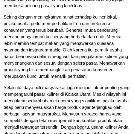
membuka peluang pasar yang lebih luas.
Seiring dengan meningkatnya minat terhadap kuliner lokal,
pelaku usaha perlu memperhatikan tren dan preferensi
konsumen yang terus berubah. Generasi muda cenderung
mencari pengalaman kuliner yang berbeda dan unik. Mereka
lebih memilih tempat makan yang menawarkan suasana
nyaman dan instagrammable. Oleh karena itu, pemilik usaha
harus berinovasi dalam menghadirkan pengalaman kuliner yang
menyenangkan dan sesuai dengan selera pasar. Menawarkan
produk yang bisa membangkitkan penasaran konsumen
merupakan kunci untuk menarik perhatian.
Selain itu, daya beli masyarakat juga menjadi faktor penting yang
mempengaruhi pasar kuliner di Kolaka Utara. Meski wilayah ini
mengalami pertumbuhan ekonomi yang signifikan, pelaku usaha
tetap perlu menyesuaikan harga produk agar terjangkau oleh
berbagai lapisan masyarakat. Menyusun strategi harga yang
kompetitif dengan tetap memperhatikan kualitas produk akan
menjadi tantangan tersendiri. Dengan begitu, usaha kuliner Anda
akan dapat menjangkau segmen pasar yang lebih luas dan