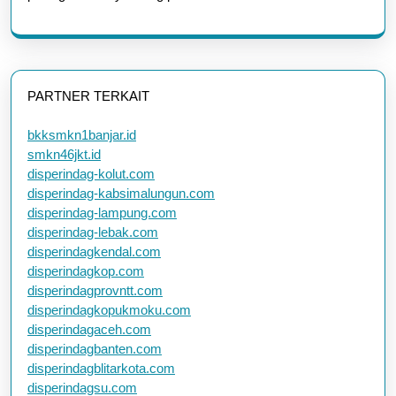
PARTNER TERKAIT
bkksmkn1banjar.id
smkn46jkt.id
disperindag-kolut.com
disperindag-kabsimalungun.com
disperindag-lampung.com
disperindag-lebak.com
disperindagkendal.com
disperindagkop.com
disperindagprovntt.com
disperindagkopukmoku.com
disperindagaceh.com
disperindagbanten.com
disperindagblitarkota.com
disperindagsu.com