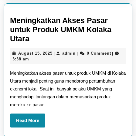
Meningkatkan Akses Pasar
untuk Produk UMKM Kolaka
Meningkatkan
Utara
Akses
August
admin
August 15, 2025
admin
0 Comment
|
|
|
Pasar
15,
3:38 am
untuk
2025
Meningkatkan akses pasar untuk produk UMKM di Kolaka
Produk
Utara menjadi penting guna mendorong pertumbuhan
UMKM
ekonomi lokal. Saat ini, banyak pelaku UMKM yang
Kolaka
menghadapi tantangan dalam memasarkan produk
Utara
mereka ke pasar
Read
Read More
More