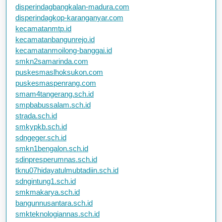
disperindagbangkalan-madura.com
disperindagkop-karanganyar.com
kecamatanmtp.id
kecamatanbangunrejo.id
kecamatanmoilong-banggai.id
smkn2samarinda.com
puskesmaslhoksukon.com
puskesmaspenrang.com
smam4tangerang.sch.id
smpbabussalam.sch.id
strada.sch.id
smkypkb.sch.id
sdngeger.sch.id
smkn1bengalon.sch.id
sdinpresperumnas.sch.id
tknu07hidayatulmubtadiin.sch.id
sdngintung1.sch.id
smkmakarya.sch.id
bangunnusantara.sch.id
smkteknologiannas.sch.id