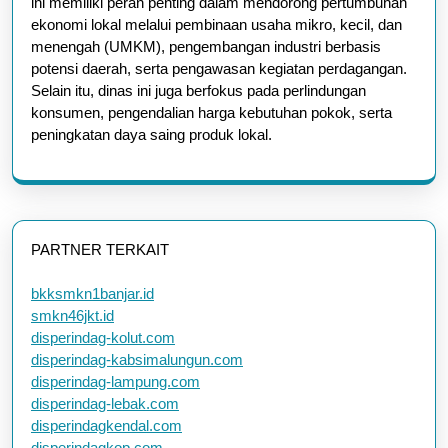
ini memiliki peran penting dalam mendorong pertumbuhan
ekonomi lokal melalui pembinaan usaha mikro, kecil, dan
menengah (UMKM), pengembangan industri berbasis
potensi daerah, serta pengawasan kegiatan perdagangan.
Selain itu, dinas ini juga berfokus pada perlindungan
konsumen, pengendalian harga kebutuhan pokok, serta
peningkatan daya saing produk lokal.
PARTNER TERKAIT
bkksmkn1banjar.id
smkn46jkt.id
disperindag-kolut.com
disperindag-kabsimalungun.com
disperindag-lampung.com
disperindag-lebak.com
disperindagkendal.com
disperindagkop.com