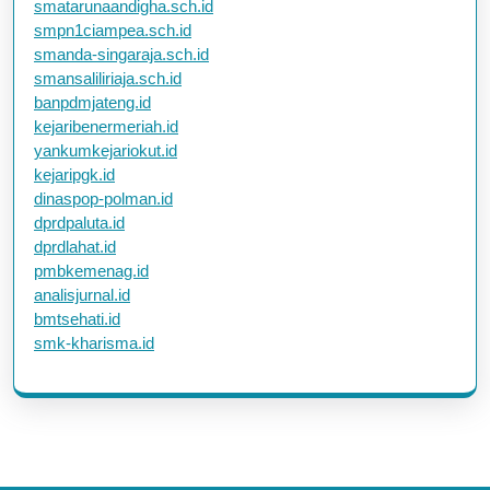
smatarunaandigha.sch.id
smpn1ciampea.sch.id
smanda-singaraja.sch.id
smansaliliriaja.sch.id
banpdmjateng.id
kejaribenermeriah.id
yankumkejariokut.id
kejaripgk.id
dinaspop-polman.id
dprdpaluta.id
dprdlahat.id
pmbkemenag.id
analisjurnal.id
bmtsehati.id
smk-kharisma.id