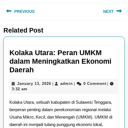
Post
PREVIOUS
NEXT
navigation
Previous
Next
Related Post
post:
post:
Kolaka Utara: Peran UMKM
dalam Meningkatkan Ekonomi
Kolaka
Daerah
Utara:
January
admin
January 13, 2026
admin
0 Comment
|
|
|
Peran
13,
3:32 am
UMKM
2026
Kolaka Utara, sebuah kabupaten di Sulawesi Tenggara,
dalam
berperan penting dalam perekonomian regional melalui
Meningkatkan
Usaha Mikro, Kecil, dan Menengah (UMKM). UMKM di
Ekonomi
daerah ini menjadi tulang punggung ekonomi lokal,