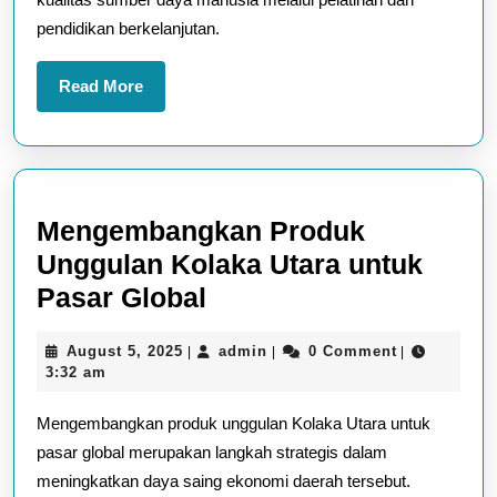
Utara
pendidikan berkelanjutan.
Read
Read More
More
Mengembangkan Produk
Unggulan Kolaka Utara untuk
Mengembangkan
Pasar Global
Produk
August
admin
August 5, 2025
admin
0 Comment
|
|
|
Unggulan
5,
3:32 am
Kolaka
2025
Mengembangkan produk unggulan Kolaka Utara untuk
Utara
pasar global merupakan langkah strategis dalam
untuk
meningkatkan daya saing ekonomi daerah tersebut.
Pasar