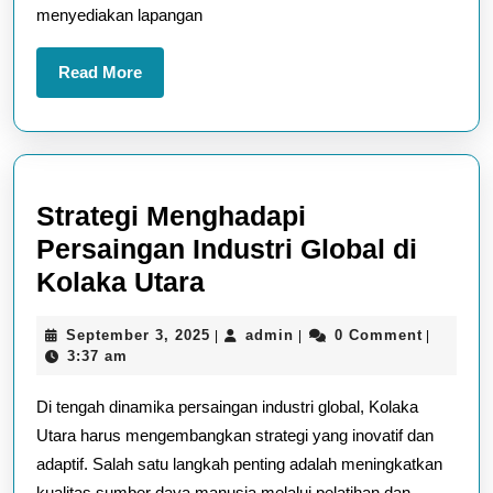
Daerah
menyediakan lapangan
Read
Read More
More
Strategi Menghadapi
Persaingan Industri Global di
Strategi
Kolaka Utara
Menghadapi
September
admin
September 3, 2025
admin
0 Comment
|
|
|
Persaingan
3,
3:37 am
Industri
2025
Di tengah dinamika persaingan industri global, Kolaka
Global
Utara harus mengembangkan strategi yang inovatif dan
di
adaptif. Salah satu langkah penting adalah meningkatkan
Kolaka
kualitas sumber daya manusia melalui pelatihan dan