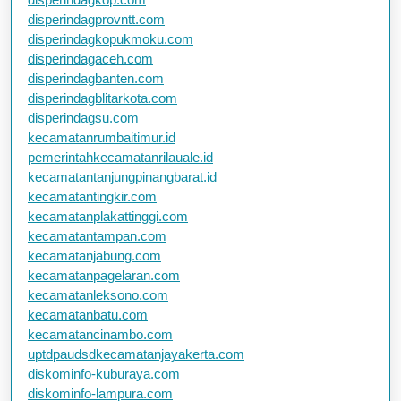
disperindagprovntt.com
disperindagkopukmoku.com
disperindagaceh.com
disperindagbanten.com
disperindagblitarkota.com
disperindagsu.com
kecamatanrumbaitimur.id
pemerintahkecamatanrilauale.id
kecamatantanjungpinangbarat.id
kecamatantingkir.com
kecamatanplakattinggi.com
kecamatantampan.com
kecamatanjabung.com
kecamatanpagelaran.com
kecamatanleksono.com
kecamatanbatu.com
kecamatancinambo.com
uptdpaudsdkecamatanjayakerta.com
diskominfo-kuburaya.com
diskominfo-lampura.com