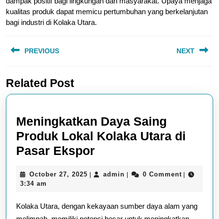
dampak positif bagi lingkungan dan masyarakat. Upaya menjaga
kualitas produk dapat memicu pertumbuhan yang berkelanjutan
bagi industri di Kolaka Utara.
Post
PREVIOUS
NEXT
navigation
Previous
Next
Related Post
post:
post:
Meningkatkan Daya Saing
Produk Lokal Kolaka Utara di
Meningkatkan
Pasar Ekspor
Daya
October
admin
October 27, 2025
admin
0 Comment
|
|
|
Saing
27,
3:34 am
Produk
2025
Kolaka Utara, dengan kekayaan sumber daya alam yang
Lokal
melimpah, memiliki potensi besar untuk meningkatkan