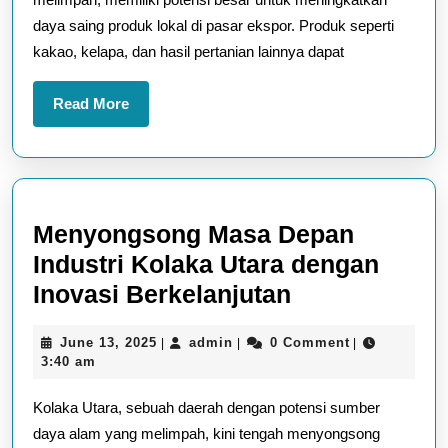
Kolaka
daya saing produk lokal di pasar ekspor. Produk seperti
Utara
kakao, kelapa, dan hasil pertanian lainnya dapat
di
Pasar
Read
Read More
Ekspor
More
Menyongsong Masa Depan
Industri Kolaka Utara dengan
Menyongson
Inovasi Berkelanjutan
Masa
June
admin
June 13, 2025
admin
0 Comment
|
|
|
Depan
13,
3:40 am
Industri
2025
Kolaka Utara, sebuah daerah dengan potensi sumber
Kolaka
daya alam yang melimpah, kini tengah menyongsong
Utara