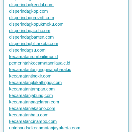
disperindagkendal.com
disperindagkop.com
disperindagprovntt.com
disperindagkopukmoku.com
disperindagaceh.com
disperindagbanten.com
disperindagblitarkota.com
disperindagsu.com
kecamatanrumbaitimur.id
pemerintahkecamatanrilauale.id
kecamatantanjungpinangbarat.id
kecamatantingkir.com
kecamatanplakattinggi.com
kecamatantampan.com
kecamatanjabung.com
kecamatanpagelaran.com
kecamatanleksono.com
kecamatanbatu.com
kecamatancinambo.com
uptdpaudsdkecamatanjayakerta.com