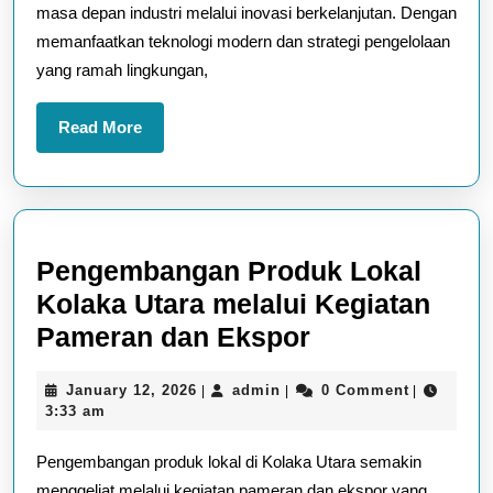
masa depan industri melalui inovasi berkelanjutan. Dengan
dengan
memanfaatkan teknologi modern dan strategi pengelolaan
Inovasi
yang ramah lingkungan,
Berkelanjuta
Read
Read More
More
Pengembangan Produk Lokal
Kolaka Utara melalui Kegiatan
Pengembang
Pameran dan Ekspor
Produk
January
admin
January 12, 2026
admin
0 Comment
|
|
|
Lokal
12,
3:33 am
Kolaka
2026
Pengembangan produk lokal di Kolaka Utara semakin
Utara
menggeliat melalui kegiatan pameran dan ekspor yang