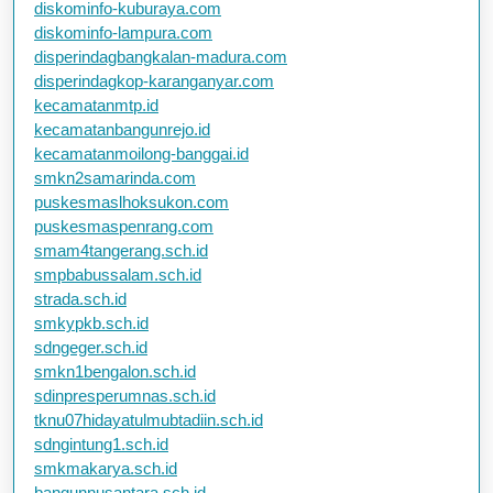
diskominfo-kuburaya.com
diskominfo-lampura.com
disperindagbangkalan-madura.com
disperindagkop-karanganyar.com
kecamatanmtp.id
kecamatanbangunrejo.id
kecamatanmoilong-banggai.id
smkn2samarinda.com
puskesmaslhoksukon.com
puskesmaspenrang.com
smam4tangerang.sch.id
smpbabussalam.sch.id
strada.sch.id
smkypkb.sch.id
sdngeger.sch.id
smkn1bengalon.sch.id
sdinpresperumnas.sch.id
tknu07hidayatulmubtadiin.sch.id
sdngintung1.sch.id
smkmakarya.sch.id
bangunnusantara.sch.id