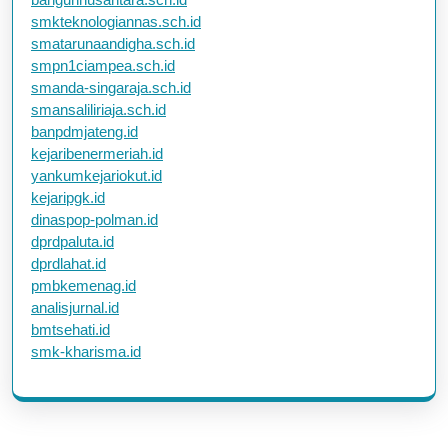
smkteknologiannas.sch.id
smatarunaandigha.sch.id
smpn1ciampea.sch.id
smanda-singaraja.sch.id
smansaliliriaja.sch.id
banpdmjateng.id
kejaribenermeriah.id
yankumkejariokut.id
kejaripgk.id
dinaspop-polman.id
dprdpaluta.id
dprdlahat.id
pmbkemenag.id
analisjurnal.id
bmtsehati.id
smk-kharisma.id