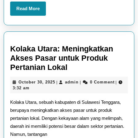
Read
Read More
More
Kolaka Utara: Meningkatkan
Akses Pasar untuk Produk
Kolaka
Pertanian Lokal
Utara:
October
admin
October 30, 2025
admin
0 Comment
|
|
|
Meningkatkan
30,
3:32 am
Akses
2025
Kolaka Utara, sebuah kabupaten di Sulawesi Tenggara,
Pasar
berupaya meningkatkan akses pasar untuk produk
untuk
pertanian lokal. Dengan kekayaan alam yang melimpah,
Produk
daerah ini memiliki potensi besar dalam sektor pertanian.
Pertanian
Namun, tantangan