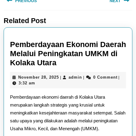
PREVIOUS
NEXT
navigation
Previous
Next
Related Post
post:
post:
Pemberdayaan Ekonomi Daerah
Melalui Peningkatan UMKM di
Pemberdayaan
Kolaka Utara
Ekonomi
November
admin
November 28, 2025
admin
0 Comment
|
|
|
Daerah
28,
3:32 am
Melalui
2025
Pemberdayaan ekonomi daerah di Kolaka Utara
Peningkatan
merupakan langkah strategis yang krusial untuk
UMKM
meningkatkan kesejahteraan masyarakat setempat. Salah
di
satu upaya yang dilakukan adalah melalui peningkatan
Kolaka
Usaha Mikro, Kecil, dan Menengah (UMKM).
Utara