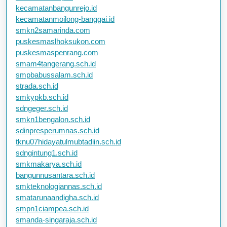
kecamatanbangunrejo.id
kecamatanmoilong-banggai.id
smkn2samarinda.com
puskesmaslhoksukon.com
puskesmaspenrang.com
smam4tangerang.sch.id
smpbabussalam.sch.id
strada.sch.id
smkypkb.sch.id
sdngeger.sch.id
smkn1bengalon.sch.id
sdinpresperumnas.sch.id
tknu07hidayatulmubtadiin.sch.id
sdngintung1.sch.id
smkmakarya.sch.id
bangunnusantara.sch.id
smkteknologiannas.sch.id
smatarunaandigha.sch.id
smpn1ciampea.sch.id
smanda-singaraja.sch.id