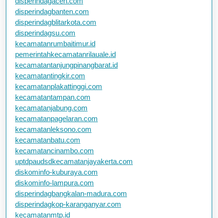
disperindagaceh.com
disperindagbanten.com
disperindagblitarkota.com
disperindagsu.com
kecamatanrumbaitimur.id
pemerintahkecamatanrilauale.id
kecamatantanjungpinangbarat.id
kecamatantingkir.com
kecamatanplakattinggi.com
kecamatantampan.com
kecamatanjabung.com
kecamatanpagelaran.com
kecamatanleksono.com
kecamatanbatu.com
kecamatancinambo.com
uptdpaudsdkecamatanjayakerta.com
diskominfo-kuburaya.com
diskominfo-lampura.com
disperindagbangkalan-madura.com
disperindagkop-karanganyar.com
kecamatanmtp.id