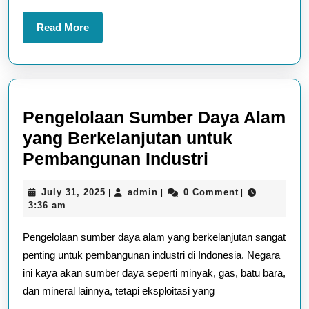
Lokal
Read
Read More
More
Pengelolaan Sumber Daya Alam
yang Berkelanjutan untuk
Pengelolaan
Pembangunan Industri
Sumber
July
admin
July 31, 2025
admin
0 Comment
|
|
|
Daya
31,
3:36 am
Alam
2025
Pengelolaan sumber daya alam yang berkelanjutan sangat
yang
penting untuk pembangunan industri di Indonesia. Negara
Berkelanjut
ini kaya akan sumber daya seperti minyak, gas, batu bara,
untuk
dan mineral lainnya, tetapi eksploitasi yang
Pembangun