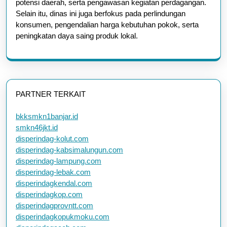
potensi daerah, serta pengawasan kegiatan perdagangan.
Selain itu, dinas ini juga berfokus pada perlindungan
konsumen, pengendalian harga kebutuhan pokok, serta
peningkatan daya saing produk lokal.
PARTNER TERKAIT
bkksmkn1banjar.id
smkn46jkt.id
disperindag-kolut.com
disperindag-kabsimalungun.com
disperindag-lampung.com
disperindag-lebak.com
disperindagkendal.com
disperindagkop.com
disperindagprovntt.com
disperindagkopukmoku.com