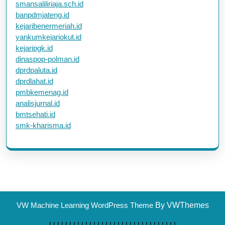
smansaliliriaja.sch.id
banpdmjateng.id
kejaribenermeriah.id
yankumkejariokut.id
kejaripgk.id
dinaspop-polman.id
dprdpaluta.id
dprdlahat.id
pmbkemenag.id
analisjurnal.id
bmtsehati.id
smk-kharisma.id
VW Machine Learning WordPress Theme
By VWThemes
|
|
|
|
|
|
|
|
|
|
|
|
|
|
|
| |
|
|
|
|
|
|
|
|
|
|
|
|
|
|
|