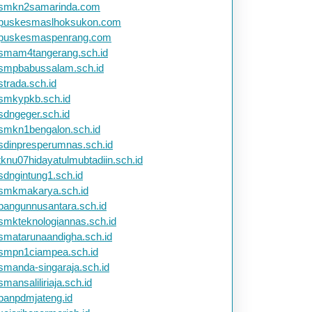
smkn2samarinda.com
puskesmaslhoksukon.com
puskesmaspenrang.com
smam4tangerang.sch.id
smpbabussalam.sch.id
strada.sch.id
smkypkb.sch.id
sdngeger.sch.id
smkn1bengalon.sch.id
sdinpresperumnas.sch.id
tknu07hidayatulmubtadiin.sch.id
sdngintung1.sch.id
smkmakarya.sch.id
bangunnusantara.sch.id
smkteknologiannas.sch.id
smatarunaandigha.sch.id
smpn1ciampea.sch.id
smanda-singaraja.sch.id
smansaliliriaja.sch.id
banpdmjateng.id