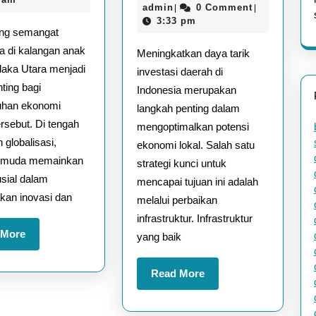
Anak
Tarik
admin
30,
admin
0 Comment
|
|
Muda
Investasi
2026
3:33 pm
ng semangat
Kolaka
Daerah
a di kalangan anak
Meningkatkan daya tarik
Utara
Melalui
aka Utara menjadi
investasi daerah di
Perbaika
ting bagi
Indonesia merupakan
Infrastru
uhan ekonomi
langkah penting dalam
rsebut. Di tengah
mengoptimalkan potensi
 globalisasi,
ekonomi lokal. Salah satu
i muda memainkan
strategi kunci untuk
usial dalam
mencapai tujuan ini adalah
kan inovasi dan
melalui perbaikan
infrastruktur. Infrastruktur
Read
 More
yang baik
More
Read
Read More
More