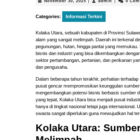
November
admin
November 30, 2025
admin
0 Com
|
|
30,
2025
Categories:
Informasi Terkini
Kolaka Utara, sebuah kabupaten di Provinsi Sulaw
alam yang sangat melimpah. Daerah ini terkenal 
pegunungan, hutan, hingga pantai yang memukau. S
bisnis dan industri yang bisa dikembangkan denga
sektor pertambangan, pertanian, dan perikanan y
dan pengusaha.
Dalam beberapa tahun terakhir, perhatian terhada
pusat gencar mempromosikan keunggulan sumber 
mengembangkan potensi bisnis berbasis sumber day
yang tepat, Kolaka Utara bisa menjadi pusat indus
hanya di tingkat nasional tetapi juga internasional.
swasta sangat diperlukan guna mewujudkan hal ter
Kolaka Utara: Sumbe
Melimpah