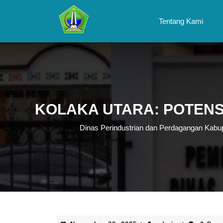
Skip
to
Tentang Kami
content
Skip
to
content
KOLAKA UTARA: POTENSI
Dinas Perindustrian dan Perdagangan Kabu