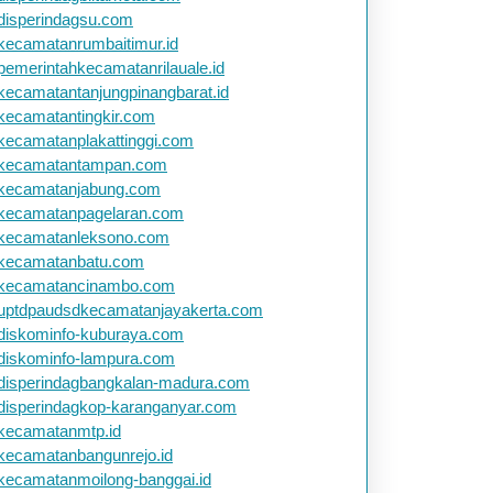
disperindagsu.com
kecamatanrumbaitimur.id
pemerintahkecamatanrilauale.id
kecamatantanjungpinangbarat.id
kecamatantingkir.com
kecamatanplakattinggi.com
kecamatantampan.com
kecamatanjabung.com
kecamatanpagelaran.com
kecamatanleksono.com
kecamatanbatu.com
kecamatancinambo.com
uptdpaudsdkecamatanjayakerta.com
diskominfo-kuburaya.com
diskominfo-lampura.com
disperindagbangkalan-madura.com
disperindagkop-karanganyar.com
kecamatanmtp.id
kecamatanbangunrejo.id
kecamatanmoilong-banggai.id