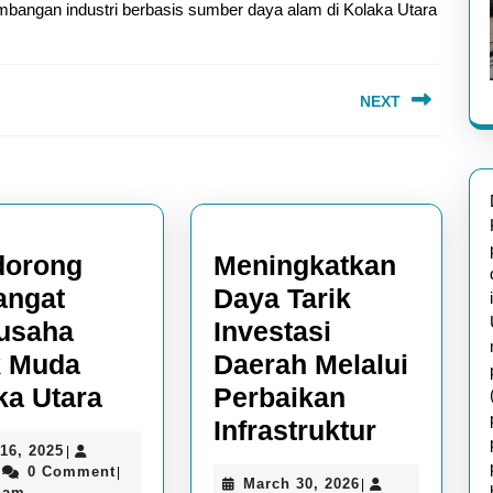
mbangan industri berbasis sumber daya alam di Kolaka Utara
NEXT
Next
post:
dorong
Meningkatkan
ngat
Daya Tarik
usaha
Investasi
 Muda
Daerah Melalui
Mendorong
ka Utara
Perbaikan
Semangat
Meningk
Infrastruktur
May
16, 2025
|
Wirausaha
Daya
admin
16,
0 Comment
|
March
March 30, 2026
|
2025
 am