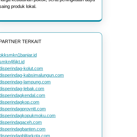
saing produk lokal.
n
PARTNER TERKAIT
ktur
bkksmkn1banjar.id
smkn46jkt.id
disperindag-kolut.com
disperindag-kabsimalungun.com
disperindag-lampung.com
disperindag-lebak.com
disperindagkendal.com
disperindagkop.com
disperindagprovntt.com
disperindagkopukmoku.com
disperindagaceh.com
disperindagbanten.com
disperindagblitarkota.com