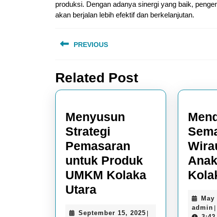
produksi. Dengan adanya sinergi yang baik, penge
akan berjalan lebih efektif dan berkelanjutan.
Post
PREVIOUS
navigation
Previous
Related Post
post:
Menyusun
Men
Strategi
Sema
Pemasaran
Wira
untuk Produk
Anak
UMKM Kolaka
Kola
Menyusun
Utara
May 
Strategi
admin
|
September
September 15, 2025
|
3:42