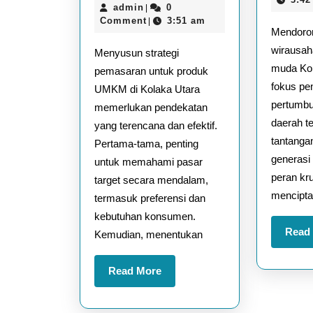
Pemasaran
admin
15,
admin
0
|
untuk
2025
Comment
3:51 am
|
Mendoro
Produk
wirausah
Menyusun strategi
UMKM
muda Kol
pemasaran untuk produk
Kolaka
fokus pen
UMKM di Kolaka Utara
Utara
pertumb
memerlukan pendekatan
daerah te
yang terencana dan efektif.
tantangan
Pertama-tama, penting
generas
untuk memahami pasar
peran kr
target secara mendalam,
mencipta
termasuk preferensi dan
kebutuhan konsumen.
Read
Kemudian, menentukan
Read
Read More
More