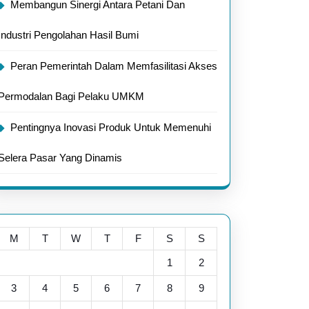
Membangun Sinergi Antara Petani Dan
Industri Pengolahan Hasil Bumi
Peran Pemerintah Dalam Memfasilitasi Akses
Permodalan Bagi Pelaku UMKM
Pentingnya Inovasi Produk Untuk Memenuhi
Selera Pasar Yang Dinamis
M
T
W
T
F
S
S
1
2
3
4
5
6
7
8
9