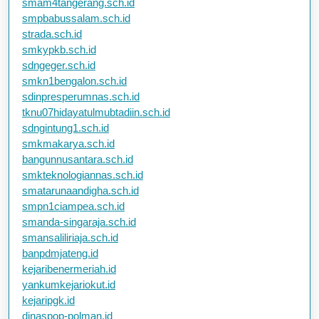
smam4tangerang.sch.id
smpbabussalam.sch.id
strada.sch.id
smkypkb.sch.id
sdngeger.sch.id
smkn1bengalon.sch.id
sdinpresperumnas.sch.id
tknu07hidayatulmubtadiin.sch.id
sdngintung1.sch.id
smkmakarya.sch.id
bangunnusantara.sch.id
smkteknologiannas.sch.id
smatarunaandigha.sch.id
smpn1ciampea.sch.id
smanda-singaraja.sch.id
smansaliliriaja.sch.id
banpdmjateng.id
kejaribenermeriah.id
yankumkejariokut.id
kejaripgk.id
dinaspop-polman.id