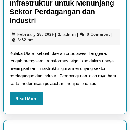
Infrastruktur untuk Menunjang
Sektor Perdagangan dan
Kolaka
Industri
Utara:
February
admin
February 28, 2026
admin
0 Comment
|
|
|
Peningkatan
28,
3:32 pm
Infrastruktur
2026
Kolaka Utara, sebuah daerah di Sulawesi Tenggara,
untuk
tengah mengalami transformasi signifikan dalam upaya
Menunjang
meningkatkan infrastruktur guna menunjang sektor
Sektor
perdagangan dan industri. Pembangunan jalan raya baru
Perdagangan
serta modernisasi pelabuhan menjadi prioritas
dan
Industri
Read
Read More
More