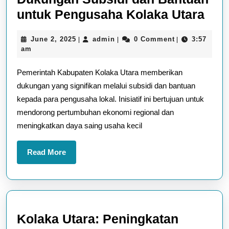
Duk
untuk Pengusaha Kolaka Utara
Sub
June
admin
June 2, 2025
admin
0 Comment
3:57
|
|
|
dan
2,
am
Ban
2025
Pemerintah Kabupaten Kolaka Utara memberikan
unt
dukungan yang signifikan melalui subsidi dan bantuan
Pen
kepada para pengusaha lokal. Inisiatif ini bertujuan untuk
Kol
mendorong pertumbuhan ekonomi regional dan
Uta
meningkatkan daya saing usaha kecil
Read
Read More
More
Kolaka Utara: Peningkatan