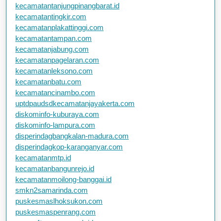
kecamatantanjungpinangbarat.id
kecamatantingkir.com
kecamatanplakattinggi.com
kecamatantampan.com
kecamatanjabung.com
kecamatanpagelaran.com
kecamatanleksono.com
kecamatanbatu.com
kecamatancinambo.com
uptdpaudsdkecamatanjayakerta.com
diskominfo-kuburaya.com
diskominfo-lampura.com
disperindagbangkalan-madura.com
disperindagkop-karanganyar.com
kecamatanmtp.id
kecamatanbangunrejo.id
kecamatanmoilong-banggai.id
smkn2samarinda.com
puskesmaslhoksukon.com
puskesmaspenrang.com