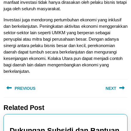
manfaat investasi tidak hanya dirasakan oleh pelaku bisnis tetapi
juga oleh seluruh masyarakat.
Investasi juga mendorong pertumbuhan ekonomi yang inklusif
dan berkelanjutan. Peningkatan aktivitas ekonomi menggerakkan
sektor-sektor lain seperti UMKM yang berperan sebagai
penyuplai atau mitra bagi perusahaan besar. Dengan adanya
sinergi antara pelaku bisnis besar dan kecil, perekonomian
daerah dapat tumbuh secara berkelanjutan dan mengurangi
kesenjangan ekonomi. Kolaka Utara pun dapat menjadi contoh
bagi daerah lain dalam mengembangkan ekonomi yang
berkelanjutan.
Post
PREVIOUS
NEXT
navigation
Previous
Next
Related Post
post:
post:
Dukungan Subsidi dan Bantuan