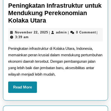
Peningkatan Infrastruktur untuk
Mendukung Perekonomian
Peningkatan
Kolaka Utara
Infrastruktur
November
admin
November 22, 2025
admin
0 Comment
|
|
|
untuk
22,
3:39 am
Mendukung
2025
Peningkatan infrastruktur di Kolaka Utara, Indonesia,
Perekonomian
memainkan peran krusial dalam mendukung pertumbuhan
Kolaka
ekonomi daerah tersebut. Dengan pembangunan jalan
Utara
yang lebih baik dan jembatan baru, aksesibilitas antar
wilayah menjadi lebih mudah,
Read
Read More
More