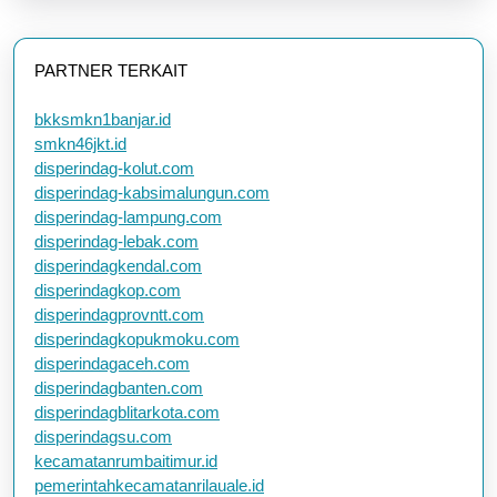
PARTNER TERKAIT
bkksmkn1banjar.id
smkn46jkt.id
disperindag-kolut.com
disperindag-kabsimalungun.com
disperindag-lampung.com
disperindag-lebak.com
disperindagkendal.com
disperindagkop.com
disperindagprovntt.com
disperindagkopukmoku.com
disperindagaceh.com
disperindagbanten.com
disperindagblitarkota.com
disperindagsu.com
kecamatanrumbaitimur.id
pemerintahkecamatanrilauale.id