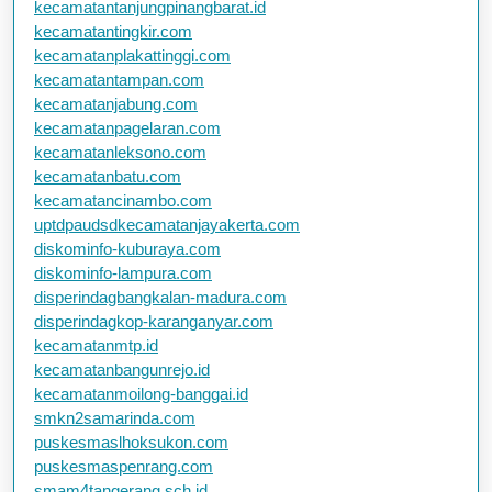
kecamatantanjungpinangbarat.id
kecamatantingkir.com
kecamatanplakattinggi.com
kecamatantampan.com
kecamatanjabung.com
kecamatanpagelaran.com
kecamatanleksono.com
kecamatanbatu.com
kecamatancinambo.com
uptdpaudsdkecamatanjayakerta.com
diskominfo-kuburaya.com
diskominfo-lampura.com
disperindagbangkalan-madura.com
disperindagkop-karanganyar.com
kecamatanmtp.id
kecamatanbangunrejo.id
kecamatanmoilong-banggai.id
smkn2samarinda.com
puskesmaslhoksukon.com
puskesmaspenrang.com
smam4tangerang.sch.id