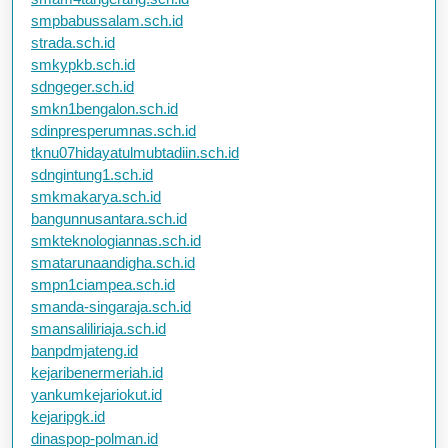
smpbabussalam.sch.id
strada.sch.id
smkypkb.sch.id
sdngeger.sch.id
smkn1bengalon.sch.id
sdinpresperumnas.sch.id
tknu07hidayatulmubtadiin.sch.id
sdngintung1.sch.id
smkmakarya.sch.id
bangunnusantara.sch.id
smkteknologiannas.sch.id
smatarunaandigha.sch.id
smpn1ciampea.sch.id
smanda-singaraja.sch.id
smansaliliriaja.sch.id
banpdmjateng.id
kejaribenermeriah.id
yankumkejariokut.id
kejaripgk.id
dinaspop-polman.id