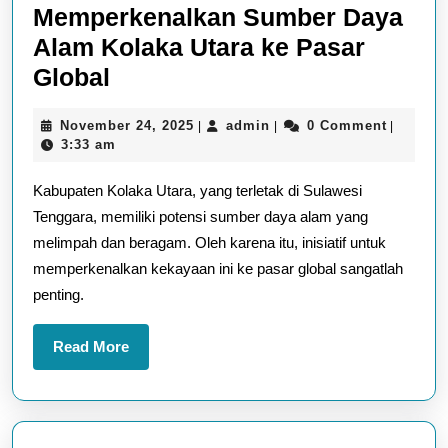
Memperkenalkan Sumber Daya
Alam Kolaka Utara ke Pasar
Memperkenalkan
Global
Sumber
November
admin
November 24, 2025
admin
0 Comment
|
|
|
Daya
24,
3:33 am
Alam
2025
Kabupaten Kolaka Utara, yang terletak di Sulawesi
Kolaka
Tenggara, memiliki potensi sumber daya alam yang
Utara
melimpah dan beragam. Oleh karena itu, inisiatif untuk
ke
memperkenalkan kekayaan ini ke pasar global sangatlah
Pasar
penting.
Global
Read
Read More
More