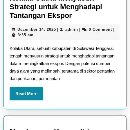
Strategi untuk Menghadapi
Kolaka
Tantangan Ekspor
Utara:
December
admin
December 14, 2025
admin
0 Comment
|
|
|
Menyusun
14,
3:35 am
Strategi
2025
Kolaka Utara, sebuah kabupaten di Sulawesi Tenggara,
untuk
tengah menyusun strategi untuk menghadapi tantangan
Menghadapi
dalam meningkatkan ekspor. Dengan potensi sumber
Tantangan
daya alam yang melimpah, terutama di sektor pertanian
Ekspor
dan perikanan, pemerintah
Read
Read More
More