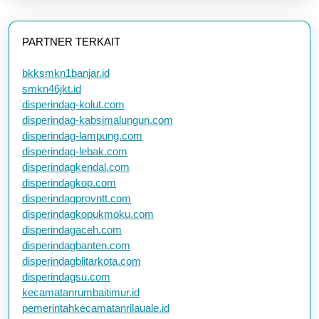
PARTNER TERKAIT
bkksmkn1banjar.id
smkn46jkt.id
disperindag-kolut.com
disperindag-kabsimalungun.com
disperindag-lampung.com
disperindag-lebak.com
disperindagkendal.com
disperindagkop.com
disperindagprovntt.com
disperindagkopukmoku.com
disperindagaceh.com
disperindagbanten.com
disperindagblitarkota.com
disperindagsu.com
kecamatanrumbaitimur.id
pemerintahkecamatanrilauale.id