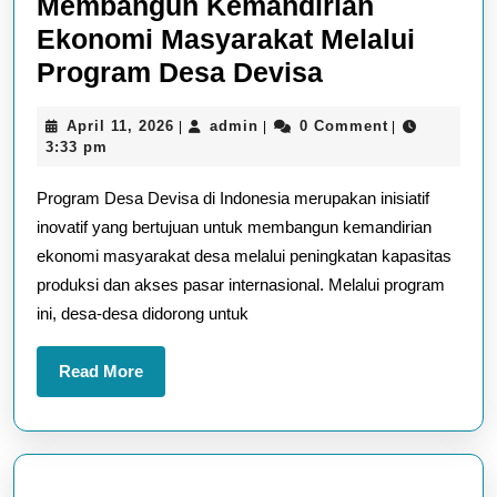
Membangun Kemandirian
Ekonomi Masyarakat Melalui
Membangun
Program Desa Devisa
Kemandirian
April
admin
April 11, 2026
admin
0 Comment
|
|
|
Ekonomi
11,
3:33 pm
Masyarakat
2026
Program Desa Devisa di Indonesia merupakan inisiatif
Melalui
inovatif yang bertujuan untuk membangun kemandirian
Program
ekonomi masyarakat desa melalui peningkatan kapasitas
Desa
produksi dan akses pasar internasional. Melalui program
Devisa
ini, desa-desa didorong untuk
Read
Read More
More