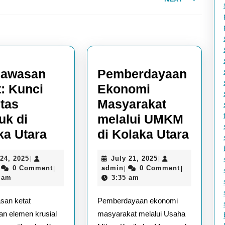
Next
post:
gawasan
Pemberdayaan
t: Kunci
Ekonomi
itas
Masyarakat
uk di
melalui UMKM
Pengawasan
Pemb
ka Utara
di Kolaka Utara
g
Ketat:
Ekon
May
July
24, 2025
July 21, 2025
|
|
Kunci
Masya
admin
24,
admin
21,
0 Comment
admin
0 Comment
|
|
|
Kualitas
melal
2025
2025
 am
3:35 am
Produk
UMK
san ketat
Pemberdayaan ekonomi
an
di
di
n elemen krusial
masyarakat melalui Usaha
Kolaka
Kolak