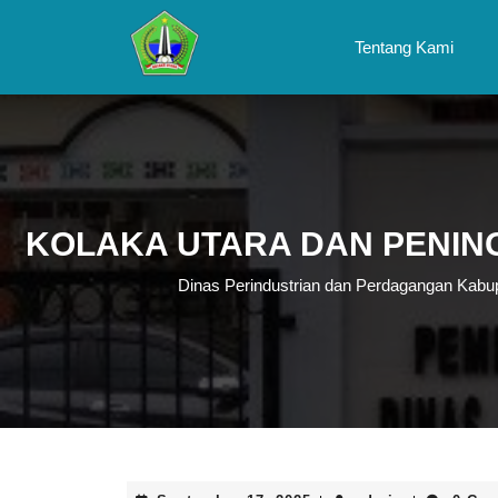
Skip
to
Tentang Kami
content
Skip
to
content
KOLAKA UTARA DAN PENI
Dinas Perindustrian dan Perdagangan Kabu