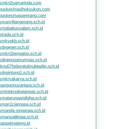
smkn2samarinda.com
puskesmaslhoksukon.com
puskesmaspenrang.com
smam4tangerang.sch.id
smpbabussalam.sch.id
strada.sch.id
smkypkb.sch.id
sdngeger.sch.id
smkn1bengalon.sch.id
sdinpresperumnas.sch.id
tknu07hidayatulmubtadiin.sch.id
sdngintung1.sch.id
erdayaan
smkmakarya.sch.id
omi
bangunnusantara.sch.id
smkteknologiannas.sch.id
rakat
smatarunaandigha.sch.id
ui
smpn1ciampea.sch.id
M
smanda-singaraja.sch.id
smansaliliriaja.sch.id
banpdmjateng.id
a