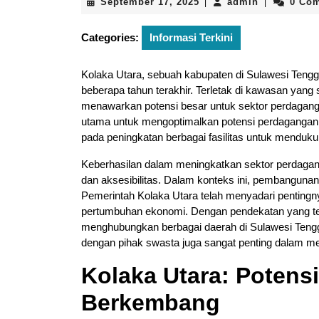
September
admin
September 17, 2025
admin
0 Co
|
|
17,
2025
Categories:
Informasi Terkini
Kolaka Utara, sebuah kabupaten di Sulawesi Teng
beberapa tahun terakhir. Terletak di kawasan yan
menawarkan potensi besar untuk sektor perdaganga
utama untuk mengoptimalkan potensi perdagangan d
pada peningkatan berbagai fasilitas untuk menduku
Keberhasilan dalam meningkatkan sektor perdagang
dan aksesibilitas. Dalam konteks ini, pembangunan
Pemerintah Kolaka Utara telah menyadari pentingnya
pertumbuhan ekonomi. Dengan pendekatan yang tep
menghubungkan berbagai daerah di Sulawesi Tengg
dengan pihak swasta juga sangat penting dalam men
Kolaka Utara: Potens
Berkembang