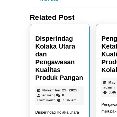
navigation
Previous
Related Post
post:
Disperindag
Pen
Kolaka Utara
Keta
dan
Kual
Pengawasan
Prod
Kualitas
Kola
Disperinda
Produk Pangan
May 
Kolaka
admin
|
November
November 29, 2025
|
Utara
3:46
admin
29,
admin
0
|
dan
2025
Comment
3:36 am
|
Pengawa
Pengawas
merupaka
Disperindag Kolaka Utara
Kualitas