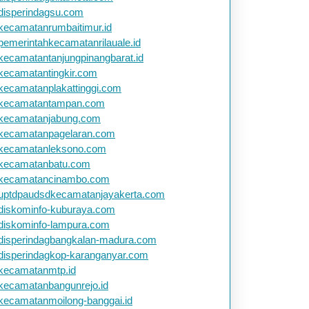
disperindagsu.com
kecamatanrumbaitimur.id
pemerintahkecamatanrilauale.id
kecamatantanjungpinangbarat.id
kecamatantingkir.com
kecamatanplakattinggi.com
kecamatantampan.com
kecamatanjabung.com
kecamatanpagelaran.com
kecamatanleksono.com
kecamatanbatu.com
kecamatancinambo.com
uptdpaudsdkecamatanjayakerta.com
diskominfo-kuburaya.com
diskominfo-lampura.com
disperindagbangkalan-madura.com
disperindagkop-karanganyar.com
kecamatanmtp.id
kecamatanbangunrejo.id
kecamatanmoilong-banggai.id