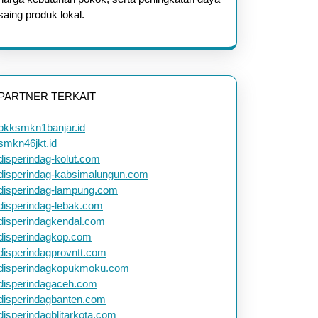
saing produk lokal.
PARTNER TERKAIT
bkksmkn1banjar.id
smkn46jkt.id
disperindag-kolut.com
disperindag-kabsimalungun.com
disperindag-lampung.com
disperindag-lebak.com
disperindagkendal.com
disperindagkop.com
disperindagprovntt.com
disperindagkopukmoku.com
disperindagaceh.com
disperindagbanten.com
disperindagblitarkota.com