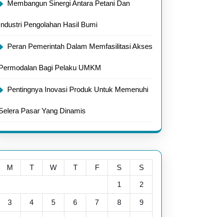
Membangun Sinergi Antara Petani Dan
Industri Pengolahan Hasil Bumi
Peran Pemerintah Dalam Memfasilitasi Akses
Permodalan Bagi Pelaku UMKM
Pentingnya Inovasi Produk Untuk Memenuhi
Selera Pasar Yang Dinamis
M
T
W
T
F
S
S
1
2
3
4
5
6
7
8
9