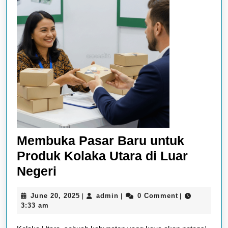
Membuka Pasar Baru untuk
Produk Kolaka Utara di Luar
Membuka
Negeri
Pasar
June
admin
June 20, 2025
admin
0 Comment
|
|
|
Baru
20,
3:33 am
untuk
2025