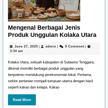
Mengenal Berbagai Jenis
Men
Produk Unggulan Kolaka Utara
Ber
June
admin
June 27, 2025
admin
0 Comment
|
|
|
Jen
27,
3:34 am
Pro
2025
Kolaka Utara, sebuah kabupaten di Sulawesi Tenggara,
Ung
dikenal memiliki berbagai produk unggulan yang
Kol
berpotensi mendukung perekonomian lokal. Pertama,
Uta
sektor pertanian menjadi tumpuan utama dengan hasil
seperti kakao dan kelapa. Kakao
Read
Read More
More