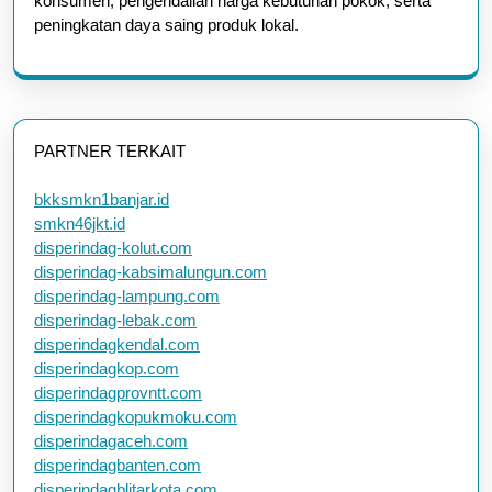
konsumen, pengendalian harga kebutuhan pokok, serta
peningkatan daya saing produk lokal.
PARTNER TERKAIT
bkksmkn1banjar.id
smkn46jkt.id
disperindag-kolut.com
disperindag-kabsimalungun.com
disperindag-lampung.com
disperindag-lebak.com
disperindagkendal.com
disperindagkop.com
disperindagprovntt.com
disperindagkopukmoku.com
disperindagaceh.com
disperindagbanten.com
disperindagblitarkota.com