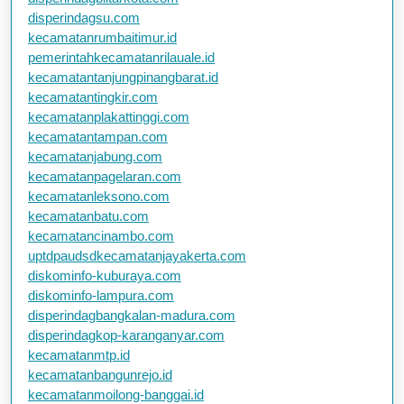
disperindagsu.com
kecamatanrumbaitimur.id
pemerintahkecamatanrilauale.id
kecamatantanjungpinangbarat.id
kecamatantingkir.com
kecamatanplakattinggi.com
kecamatantampan.com
kecamatanjabung.com
kecamatanpagelaran.com
kecamatanleksono.com
kecamatanbatu.com
kecamatancinambo.com
uptdpaudsdkecamatanjayakerta.com
diskominfo-kuburaya.com
diskominfo-lampura.com
disperindagbangkalan-madura.com
disperindagkop-karanganyar.com
kecamatanmtp.id
kecamatanbangunrejo.id
kecamatanmoilong-banggai.id