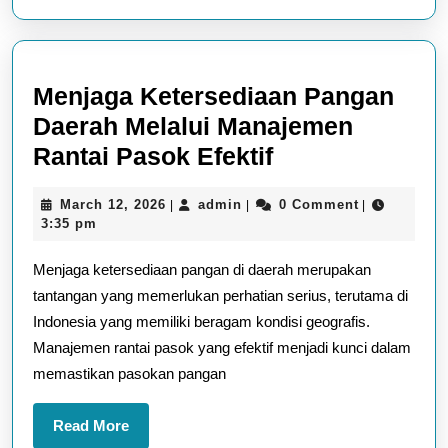
Menjaga Ketersediaan Pangan
Daerah Melalui Manajemen
Menjaga
Rantai Pasok Efektif
Ketersediaan
March
admin
March 12, 2026
admin
0 Comment
|
|
|
Pangan
12,
3:35 pm
Daerah
2026
Menjaga ketersediaan pangan di daerah merupakan
Melalui
tantangan yang memerlukan perhatian serius, terutama di
Manajemen
Indonesia yang memiliki beragam kondisi geografis.
Rantai
Manajemen rantai pasok yang efektif menjadi kunci dalam
Pasok
memastikan pasokan pangan
Efektif
Read
Read More
More