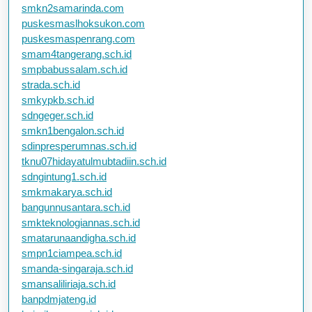
smkn2samarinda.com
puskesmaslhoksukon.com
puskesmaspenrang.com
smam4tangerang.sch.id
smpbabussalam.sch.id
strada.sch.id
smkypkb.sch.id
sdngeger.sch.id
smkn1bengalon.sch.id
sdinpresperumnas.sch.id
tknu07hidayatulmubtadiin.sch.id
sdngintung1.sch.id
smkmakarya.sch.id
bangunnusantara.sch.id
smkteknologiannas.sch.id
smatarunaandigha.sch.id
smpn1ciampea.sch.id
smanda-singaraja.sch.id
smansaliliriaja.sch.id
banpdmjateng.id