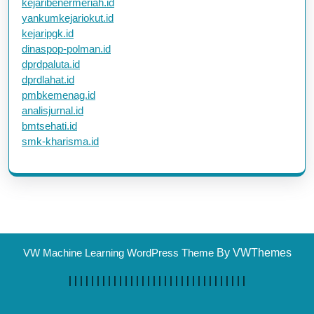
kejaribenermeriah.id
yankumkejariokut.id
kejaripgk.id
dinaspop-polman.id
dprdpaluta.id
dprdlahat.id
pmbkemenag.id
analisjurnal.id
bmtsehati.id
smk-kharisma.id
VW Machine Learning WordPress Theme
By VWThemes
|
|
|
|
|
|
|
|
|
|
|
|
|
|
|
| |
|
|
|
|
|
|
|
|
|
|
|
|
|
|
|