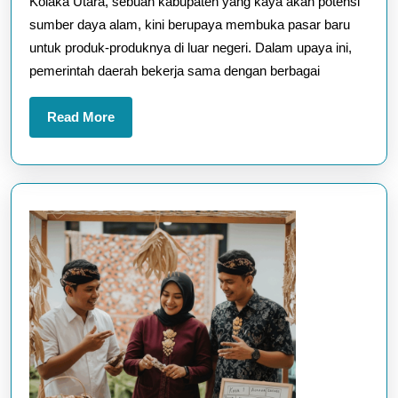
Kolaka Utara, sebuah kabupaten yang kaya akan potensi
Produk
sumber daya alam, kini berupaya membuka pasar baru
Kolaka
untuk produk-produknya di luar negeri. Dalam upaya ini,
Utara
pemerintah daerah bekerja sama dengan berbagai
di
Luar
Read
Read More
Negeri
More