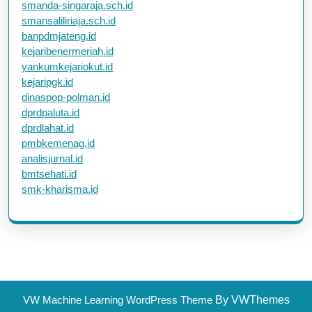
smanda-singaraja.sch.id
smansaliliriaja.sch.id
banpdmjateng.id
kejaribenermeriah.id
yankumkejariokut.id
kejaripgk.id
dinaspop-polman.id
dprdpaluta.id
dprdlahat.id
pmbkemenag.id
analisjurnal.id
bmtsehati.id
smk-kharisma.id
VW Machine Learning WordPress Theme
By VWThemes