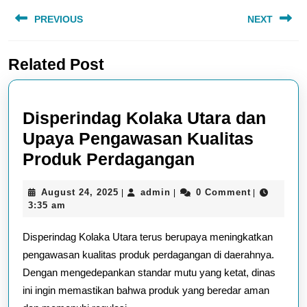
Post
PREVIOUS
NEXT
navigation
Previous
Next
Related Post
post:
post:
Disperindag Kolaka Utara dan
Upaya Pengawasan Kualitas
Disperindag
Produk Perdagangan
Kolaka
August
admin
August 24, 2025
admin
0 Comment
|
|
|
Utara
24,
3:35 am
dan
2025
Disperindag Kolaka Utara terus berupaya meningkatkan
Upaya
pengawasan kualitas produk perdagangan di daerahnya.
Pengawasan
Dengan mengedepankan standar mutu yang ketat, dinas
Kualitas
ini ingin memastikan bahwa produk yang beredar aman
Produk