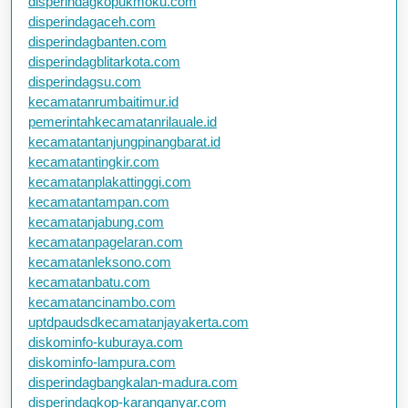
disperindagkopukmoku.com
disperindagaceh.com
disperindagbanten.com
disperindagblitarkota.com
disperindagsu.com
kecamatanrumbaitimur.id
pemerintahkecamatanrilauale.id
kecamatantanjungpinangbarat.id
kecamatantingkir.com
kecamatanplakattinggi.com
kecamatantampan.com
kecamatanjabung.com
kecamatanpagelaran.com
kecamatanleksono.com
kecamatanbatu.com
kecamatancinambo.com
uptdpaudsdkecamatanjayakerta.com
diskominfo-kuburaya.com
diskominfo-lampura.com
disperindagbangkalan-madura.com
disperindagkop-karanganyar.com