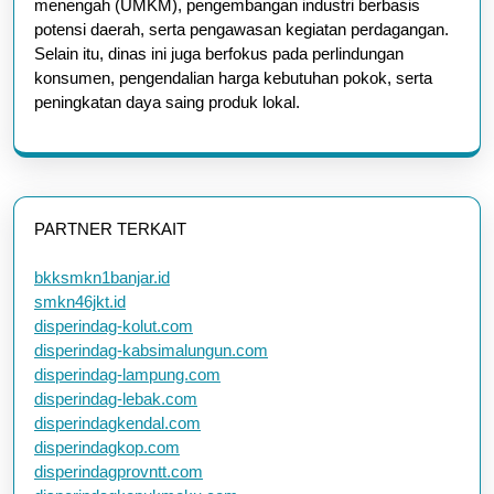
menengah (UMKM), pengembangan industri berbasis
potensi daerah, serta pengawasan kegiatan perdagangan.
Selain itu, dinas ini juga berfokus pada perlindungan
konsumen, pengendalian harga kebutuhan pokok, serta
peningkatan daya saing produk lokal.
PARTNER TERKAIT
bkksmkn1banjar.id
smkn46jkt.id
disperindag-kolut.com
disperindag-kabsimalungun.com
disperindag-lampung.com
disperindag-lebak.com
disperindagkendal.com
disperindagkop.com
disperindagprovntt.com