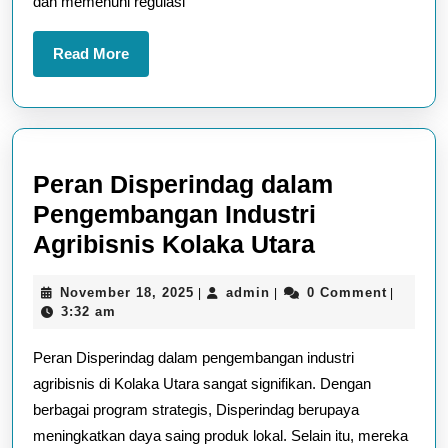
dan memenuhi regulasi
Perdagangan
Read
Read More
More
Peran Disperindag dalam
Pengembangan Industri
Peran
Agribisnis Kolaka Utara
Disperinda
November
admin
November 18, 2025
admin
0 Comment
|
|
|
dalam
18,
3:32 am
Pengemba
2025
Peran Disperindag dalam pengembangan industri
Industri
agribisnis di Kolaka Utara sangat signifikan. Dengan
Agribisnis
berbagai program strategis, Disperindag berupaya
Kolaka
meningkatkan daya saing produk lokal. Selain itu, mereka