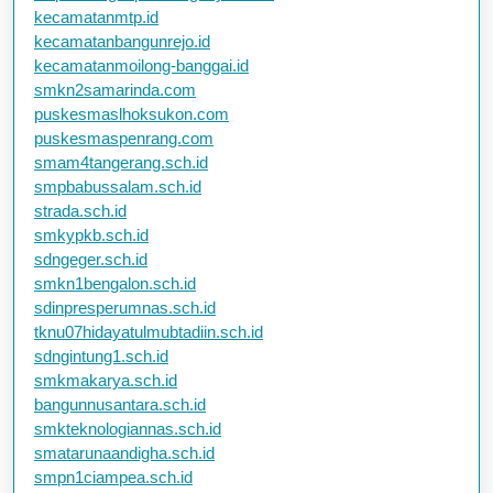
kecamatanmtp.id
kecamatanbangunrejo.id
kecamatanmoilong-banggai.id
smkn2samarinda.com
puskesmaslhoksukon.com
puskesmaspenrang.com
smam4tangerang.sch.id
smpbabussalam.sch.id
strada.sch.id
smkypkb.sch.id
sdngeger.sch.id
smkn1bengalon.sch.id
sdinpresperumnas.sch.id
tknu07hidayatulmubtadiin.sch.id
sdngintung1.sch.id
smkmakarya.sch.id
bangunnusantara.sch.id
smkteknologiannas.sch.id
smatarunaandigha.sch.id
smpn1ciampea.sch.id