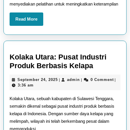
Utara
menyediakan pelatihan untuk meningkatkan keterampilan
Read
Read More
More
Kolaka Utara: Pusat Industri
Kolaka
Produk Berbasis Kelapa
Utara:
September
admin
September 24, 2025
admin
0 Comment
|
|
|
Pusat
24,
3:36 am
Industri
2025
Kolaka Utara, sebuah kabupaten di Sulawesi Tenggara,
Produk
semakin dikenal sebagai pusat industri produk berbasis
Berbasis
kelapa di Indonesia. Dengan sumber daya kelapa yang
Kelapa
melimpah, wilayah ini telah berkembang pesat dalam
memproduksi