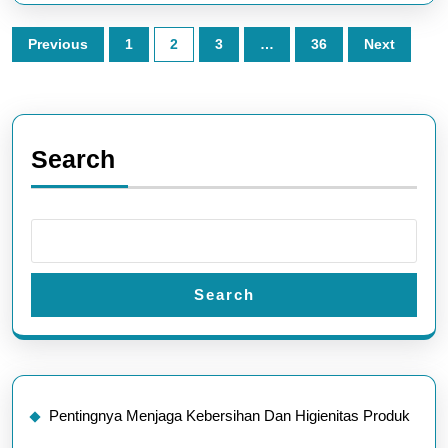
Posts
Previous
1
2
3
…
36
Next
pagination
Search
Search
Pentingnya Menjaga Kebersihan Dan Higienitas Produk