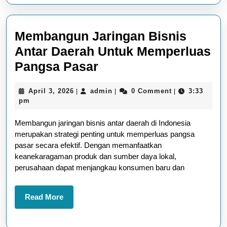
Membangun Jaringan Bisnis
Antar Daerah Untuk Memperluas
Membangun
Pangsa Pasar
Jaringan
April
admin
April 3, 2026
admin
0 Comment
3:33
|
|
|
Bisnis
3,
pm
Antar
2026
Membangun jaringan bisnis antar daerah di Indonesia
Daerah
merupakan strategi penting untuk memperluas pangsa
Untuk
pasar secara efektif. Dengan memanfaatkan
Memperluas
keanekaragaman produk dan sumber daya lokal,
perusahaan dapat menjangkau konsumen baru dan
Pangsa
Pasar
Read
Read More
More