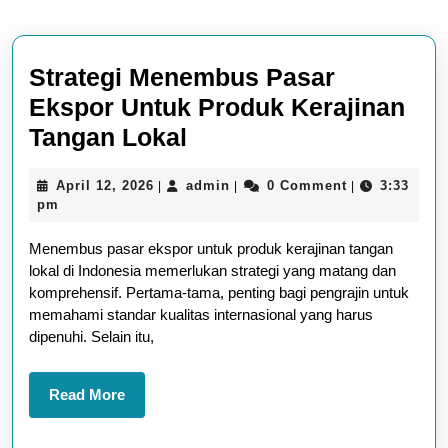
Strategi Menembus Pasar
Ekspor Untuk Produk Kerajinan
Strategi
Tangan Lokal
Menembus
April
admin
April 12, 2026
admin
0 Comment
3:33
|
|
|
Pasar
12,
pm
Ekspor
2026
Menembus pasar ekspor untuk produk kerajinan tangan
Untuk
lokal di Indonesia memerlukan strategi yang matang dan
Produk
komprehensif. Pertama-tama, penting bagi pengrajin untuk
Kerajinan
memahami standar kualitas internasional yang harus
dipenuhi. Selain itu,
Tangan
Lokal
Read
Read More
More