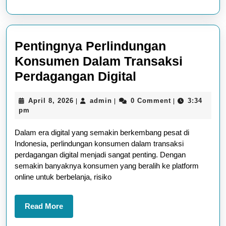
Pentingnya Perlindungan
Konsumen Dalam Transaksi
Pentingnya
Perdagangan Digital
Perlindungan
April
admin
April 8, 2026
admin
0 Comment
3:34
|
|
|
Konsumen
8,
pm
Dalam
2026
Dalam era digital yang semakin berkembang pesat di
Transaksi
Indonesia, perlindungan konsumen dalam transaksi
Perdagangan
perdagangan digital menjadi sangat penting. Dengan
Digital
semakin banyaknya konsumen yang beralih ke platform
online untuk berbelanja, risiko
Read
Read More
More