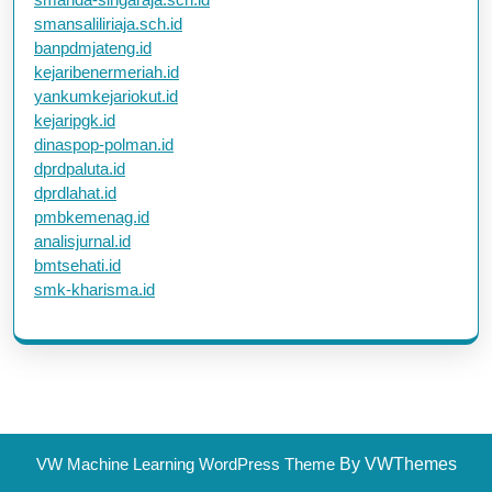
smansaliliriaja.sch.id
banpdmjateng.id
kejaribenermeriah.id
yankumkejariokut.id
kejaripgk.id
dinaspop-polman.id
dprdpaluta.id
dprdlahat.id
pmbkemenag.id
analisjurnal.id
bmtsehati.id
smk-kharisma.id
VW Machine Learning WordPress Theme
By VWThemes