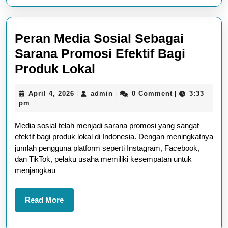
Peran Media Sosial Sebagai
Sarana Promosi Efektif Bagi
Peran
Produk Lokal
Media
April
admin
April 4, 2026
admin
0 Comment
3:33
|
|
|
Sosial
4,
pm
Sebagai
2026
Media sosial telah menjadi sarana promosi yang sangat
Sarana
efektif bagi produk lokal di Indonesia. Dengan meningkatnya
Promosi
jumlah pengguna platform seperti Instagram, Facebook,
Efektif
dan TikTok, pelaku usaha memiliki kesempatan untuk
menjangkau
Bagi
Produk
Read
Read More
Lokal
More