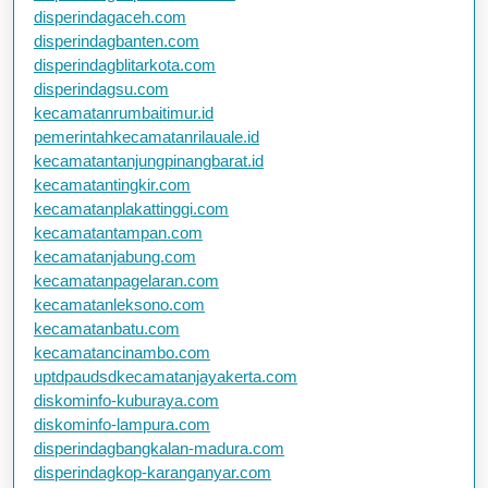
disperindagaceh.com
disperindagbanten.com
disperindagblitarkota.com
disperindagsu.com
kecamatanrumbaitimur.id
pemerintahkecamatanrilauale.id
kecamatantanjungpinangbarat.id
kecamatantingkir.com
kecamatanplakattinggi.com
kecamatantampan.com
kecamatanjabung.com
kecamatanpagelaran.com
kecamatanleksono.com
kecamatanbatu.com
kecamatancinambo.com
uptdpaudsdkecamatanjayakerta.com
diskominfo-kuburaya.com
diskominfo-lampura.com
disperindagbangkalan-madura.com
disperindagkop-karanganyar.com