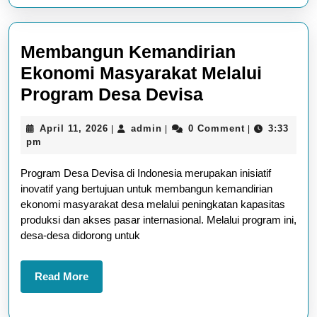
Membangun Kemandirian
Ekonomi Masyarakat Melalui
Membangun
Program Desa Devisa
Kemandirian
April
admin
April 11, 2026
admin
0 Comment
3:33
|
|
|
Ekonomi
11,
pm
Masyarakat
2026
Program Desa Devisa di Indonesia merupakan inisiatif
Melalui
inovatif yang bertujuan untuk membangun kemandirian
Program
ekonomi masyarakat desa melalui peningkatan kapasitas
Desa
produksi dan akses pasar internasional. Melalui program ini,
desa-desa didorong untuk
Devisa
Read
Read More
More