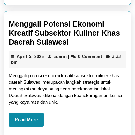
Menggali Potensi Ekonomi
Kreatif Subsektor Kuliner Khas
Menggali
Daerah Sulawesi
Potensi
April
admin
April 5, 2026
admin
0 Comment
3:33
|
|
|
Ekonomi
5,
pm
Kreatif
2026
Menggali potensi ekonomi kreatif subsektor kuliner khas
Subsektor
daerah Sulawesi merupakan langkah strategis untuk
Kuliner
meningkatkan daya saing serta perekonomian lokal.
Khas
Daerah Sulawesi dikenal dengan keanekaragaman kuliner
yang kaya rasa dan unik,
Daerah
Sulawesi
Read
Read More
More