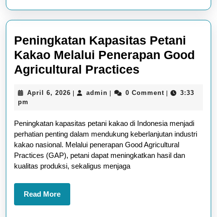
Peningkatan Kapasitas Petani
Kakao Melalui Penerapan Good
Peningkatan
Agricultural Practices
Kapasitas
April
admin
April 6, 2026
admin
0 Comment
3:33
|
|
|
Petani
6,
pm
Kakao
2026
Peningkatan kapasitas petani kakao di Indonesia menjadi
Melalui
perhatian penting dalam mendukung keberlanjutan industri
Penerapan
kakao nasional. Melalui penerapan Good Agricultural
Good
Practices (GAP), petani dapat meningkatkan hasil dan
kualitas produksi, sekaligus menjaga
Agricultural
Practices
Read
Read More
More