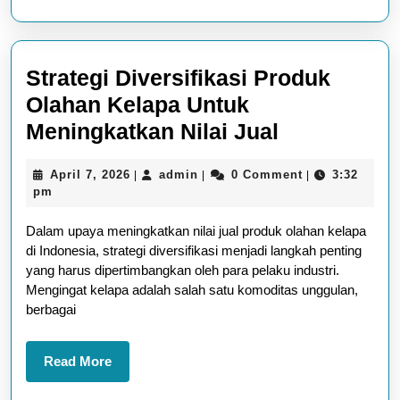
Strategi Diversifikasi Produk
Olahan Kelapa Untuk
Strategi
Meningkatkan Nilai Jual
Diversifikas
April
admin
April 7, 2026
admin
0 Comment
3:32
|
|
|
Produk
7,
pm
Olahan
2026
Dalam upaya meningkatkan nilai jual produk olahan kelapa
Kelapa
di Indonesia, strategi diversifikasi menjadi langkah penting
Untuk
yang harus dipertimbangkan oleh para pelaku industri.
Meningkat
Mengingat kelapa adalah salah satu komoditas unggulan,
berbagai
Nilai
Jual
Read
Read More
More