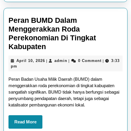
Peran BUMD Dalam
Menggerakkan Roda
Perekonomian Di Tingkat
Peran
Kabupaten
BUMD
April
admin
April 10, 2026
admin
0 Comment
3:33
|
|
|
Dalam
10,
pm
Menggerakkan
2026
Peran Badan Usaha Milik Daerah (BUMD) dalam
Roda
menggerakkan roda perekonomian di tingkat kabupaten
Perekonomian
sangatlah signifikan. BUMD tidak hanya berfungsi sebagai
Di
penyumbang pendapatan daerah, tetapi juga sebagai
katalisator pembangunan ekonomi lokal.
Tingkat
Kabupaten
Read
Read More
More