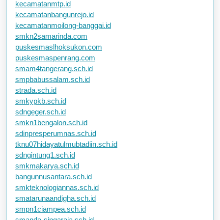
kecamatanmtp.id
kecamatanbangunrejo.id
kecamatanmoilong-banggai.id
smkn2samarinda.com
puskesmaslhoksukon.com
puskesmaspenrang.com
smam4tangerang.sch.id
smpbabussalam.sch.id
strada.sch.id
smkypkb.sch.id
sdngeger.sch.id
smkn1bengalon.sch.id
sdinpresperumnas.sch.id
tknu07hidayatulmubtadiin.sch.id
sdngintung1.sch.id
smkmakarya.sch.id
bangunnusantara.sch.id
smkteknologiannas.sch.id
smatarunaandigha.sch.id
smpn1ciampea.sch.id
smanda-singaraja.sch.id