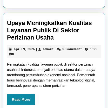
Upaya Meningkatkan Kualitas
Layanan Publik Di Sektor
Upaya
Perizinan Usaha
Meningkatkan
April
admin
April 9, 2026
admin
0 Comment
3:33
|
|
|
Kualitas
9,
pm
Layanan
2026
Peningkatan kualitas layanan publik di sektor perizinan
Publik
usaha di Indonesia menjadi prioritas utama dalam upaya
Di
mendorong pertumbuhan ekonomi nasional. Pemerintah
Sektor
terus berinovasi dengan memanfaatkan teknologi digital,
termasuk penerapan sistem perizinan
Perizinan
Usaha
Read
Read More
More