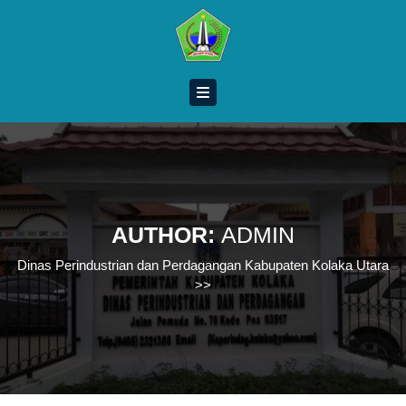
Skip
to
content
Skip
to
content
AUTHOR:
ADMIN
Dinas Perindustrian dan Perdagangan Kabupaten Kolaka Utara
>>